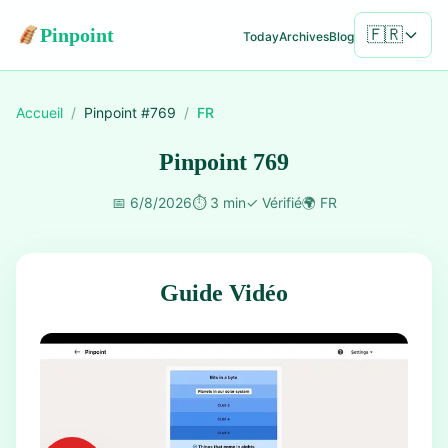
Pinpoint
🇫🇷
Today
Archives
Blog
Accueil
/
Pinpoint #
769
/
FR
Pinpoint 769
📅
6/8/2026
⏱️
3 min
✓
Vérifié
🌍
FR
Guide Vidéo