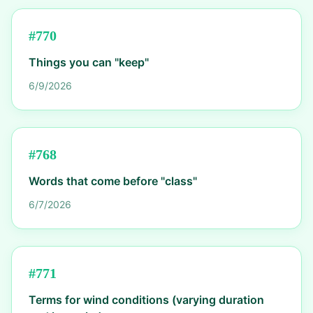
#
770
Things you can "keep"
6/9/2026
#
768
Words that come before "class"
6/7/2026
#
771
Terms for wind conditions (varying duration