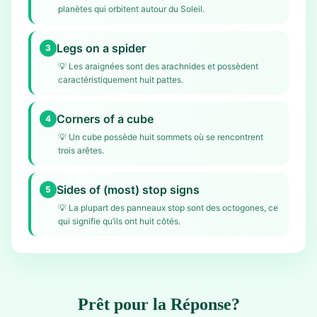
planètes qui orbitent autour du Soleil.
Legs on a spider
3
💡
Les araignées sont des arachnides et possèdent
caractéristiquement huit pattes.
Corners of a cube
4
💡
Un cube possède huit sommets où se rencontrent
trois arêtes.
Sides of (most) stop signs
5
💡
La plupart des panneaux stop sont des octogones, ce
qui signifie qu’ils ont huit côtés.
Prêt pour la Réponse?