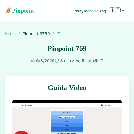
Pinpoint
🇮🇹
Today
Archives
Blog
Home
/
Pinpoint #
769
/
IT
Pinpoint 769
📅
6/8/2026
⏱️
3 min
✓
Verificato
🌍
IT
Guida Video