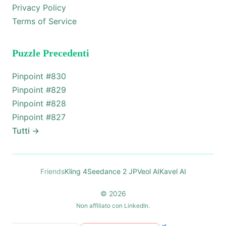
Privacy Policy
Terms of Service
Puzzle Precedenti
Pinpoint #
830
Pinpoint #
829
Pinpoint #
828
Pinpoint #
827
Tutti
→
Friends
Kling 4
Seedance 2 JP
Veol AI
Kavel AI
© 2026
Non affiliato con LinkedIn.