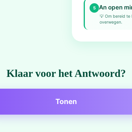
An open mi
5
💡
Om bereid te 
overwegen.
Klaar voor het Antwoord?
Tonen