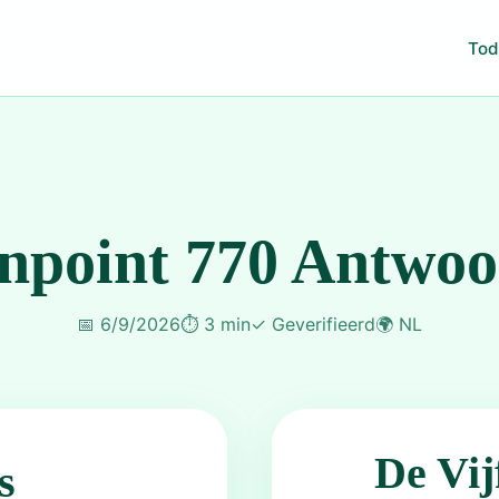
Tod
npoint 770 Antwo
📅
6/9/2026
⏱️
3 min
✓
Geverifieerd
🌍
NL
De Vij
s