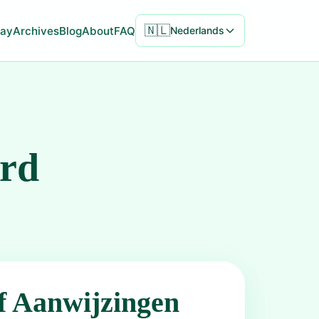
🇳🇱
ay
Archives
Blog
About
FAQ
Nederlands
ord
f Aanwijzingen