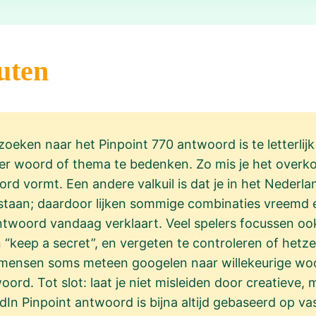
uten
oeken naar het Pinpoint 770 antwoord is te letterlijk 
der woord of thema te bedenken. Zo mis je het overk
d vormt. Een andere valkuil is dat je in het Nederland
staan; daardoor lijken sommige combinaties vreemd en 
twoord vandaag verklaart. Veel spelers focussen ook 
 “keep a secret”, en vergeten te controleren of hetzel
 mensen soms meteen googelen naar willekeurige woo
oord. Tot slot: laat je niet misleiden door creatieve, 
dIn Pinpoint antwoord is bijna altijd gebaseerd op va