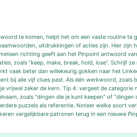
twoord te komen, helpt het om een vaste routine te g
 naamwoorden, uitdrukkingen of acties zijn. Hier zijn 
teen richting geeft aan het Pinpoint antwoord vand
s, zoals “keep, make, break, hold, lose”. Schrijf ze 
erkt vaak beter dan willekeurig gokken naar het Linke
 bij alle vijf clues past. Als één werkwoord, zoals b
e vrijwel zeker de kern. Tip 4: vergeet de categorie 
naam, zoals “dingen die je kunt keepen” of “dingen d
 eerdere puzzels als referentie. Noteer welke soort v
eren vergelijkbare patronen terug in een nieuwe Pin