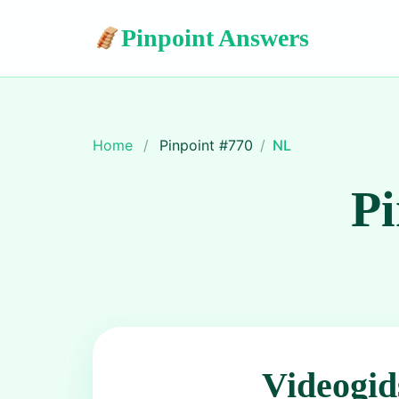
Pinpoint Answers
Home
/
Pinpoint #
770
/
NL
Pi
Videogid