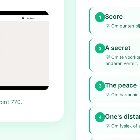
Score
1
💡
Om punten bij
A secret
2
💡
Om te voorkom
anderen vertelt.
The peace
3
💡
Om harmonie t
oint 770.
One's dist
4
💡
Om fysiek of 