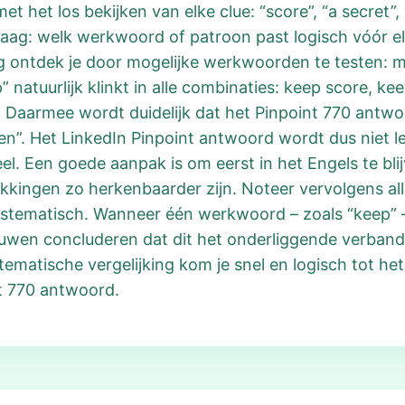
 het los bekijken van elke clue: “score”, “a secret”, 
vraag: welk werkwoord of patroon past logisch vóór e
 ontdek je door mogelijke werkwoorden te testen: ma
p” natuurlijk klinkt in alle combinaties: keep score, k
. Daarmee wordt duidelijk dat het Pinpoint 770 antwo
en”. Het LinkedIn Pinpoint antwoord wordt dus niet le
eel. Een goede aanpak is om eerst in het Engels te bl
rukkingen zo herkenbaarder zijn. Noteer vervolgens 
systematisch. Wanneer één werkwoord – zoals “keep” – 
rouwen concluderen dat dit het onderliggende verban
ematische vergelijking kom je snel en logisch tot het
t 770 antwoord.