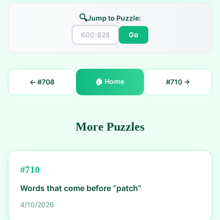
🔍
Jump to Puzzle:
Go
🏠
Home
← #
708
#
710
→
More Puzzles
#
710
Words that come before “patch”
4/10/2026