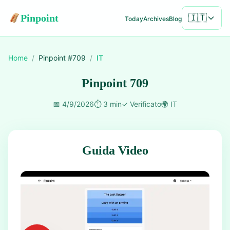
Pinpoint
🇮🇹
Today
Archives
Blog
Home
/
Pinpoint #
709
/
IT
Pinpoint 709
📅
4/9/2026
⏱️
3 min
✓
Verificato
🌍
IT
Guida Video