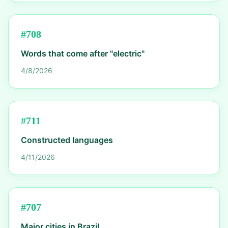
#
708
Words that come after "electric"
4/8/2026
#
711
Constructed languages
4/11/2026
#
707
Major cities in Brazil