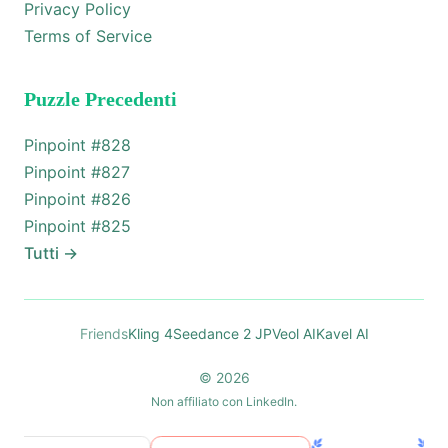
Privacy Policy
Terms of Service
Puzzle Precedenti
Pinpoint #
828
Pinpoint #
827
Pinpoint #
826
Pinpoint #
825
Tutti
→
Friends
Kling 4
Seedance 2 JP
Veol AI
Kavel AI
© 2026
Non affiliato con LinkedIn.