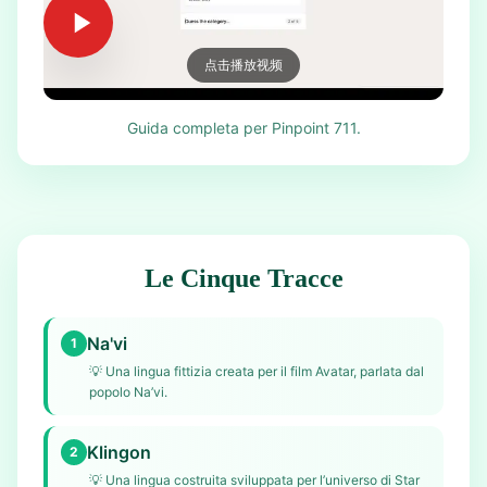
点击播放视频
Guida completa per Pinpoint 711.
Le Cinque Tracce
Na'vi
1
💡
Una lingua fittizia creata per il film Avatar, parlata dal
popolo Na’vi.
Klingon
2
💡
Una lingua costruita sviluppata per l’universo di Star