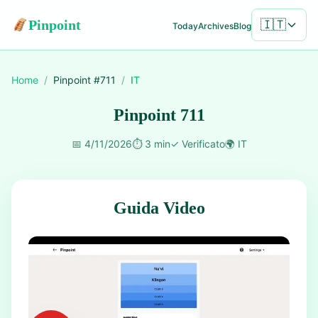
Pinpoint
🇮🇹
Today
Archives
Blog
Home
/
Pinpoint #
711
/
IT
Pinpoint 711
📅
4/11/2026
⏱️
3 min
✓
Verificato
🌍
IT
Guida Video