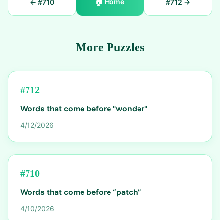
🏠
Home
← #
710
#
712
→
More Puzzles
#
712
Words that come before "wonder"
4/12/2026
#
710
Words that come before “patch”
4/10/2026