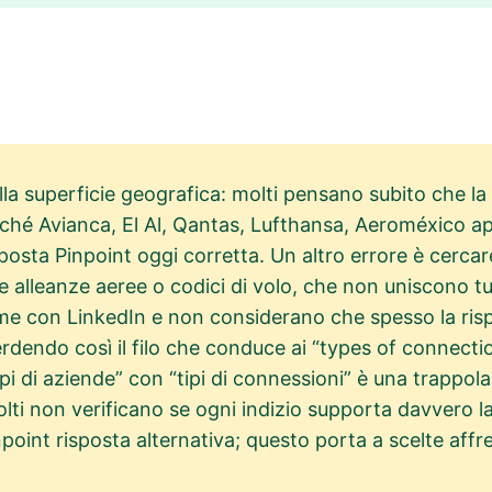
a superficie geografica: molti pensano subito che la 
perché Avianca, El Al, Qantas, Lufthansa, Aeroméxico 
posta Pinpoint oggi corretta. Un altro errore è cerca
 alleanze aeree o codici di volo, che non uniscono tu
game con LinkedIn e non considerano che spesso la ris
perdendo così il filo che conduce ai “types of connec
pi di aziende” con “tipi di connessioni” è una trappol
olti non verificano se ogni indizio supporta davvero la
npoint risposta alternativa; questo porta a scelte affr