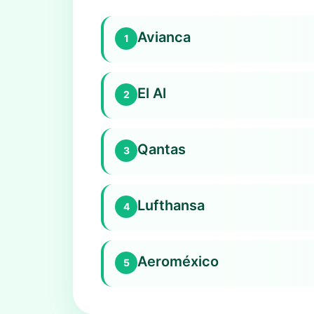
Avianca
1
El Al
2
Qantas
3
Lufthansa
4
Aeroméxico
5