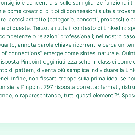
 consiglio è concentrarsi sulle somiglianze funzionali tra
ie come creatrici di tipi di connessioni aiuta a trova
ipotesi astratte (categorie, concetti, processi) e conf
na di queste. Terzo, sfrutta il contesto di LinkedIn: s
competenze o relazioni professionali; nel nostro caso
uarto, annota parole chiave ricorrenti e cerca un ter
s of connections” emerge come sintesi naturale. Quinto
Risposta Pinpoint oggi riutilizza schemi classici come ca
nto di pattern, diventa più semplice individuare la Li
i. Infine, non fissarti troppo sulla prima idea: se no
on sia la Pinpoint 797 risposta corretta; fermati, ristr
do, o rappresentando, tutti questi elementi?”. Spess