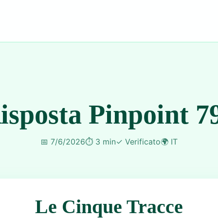
isposta Pinpoint 7
📅
7/6/2026
⏱️
3 min
✓
Verificato
🌍
IT
Le Cinque Tracce