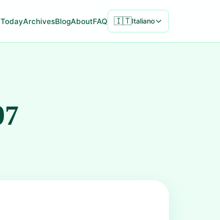
🇮🇹
Today
Archives
Blog
About
FAQ
Italiano
97