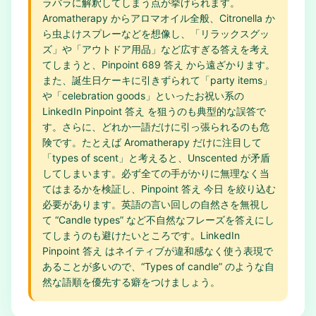
ラバラに解釈してしまう点が挙げられます。
Aromatherapy からアロマオイル全般、Citronella か
ら虫よけスプレーなどを想像し、「リラックスグッ
ズ」や「アウトドア用品」など広すぎる答えを考え
てしまうと、Pinpoint 689 答え から遠ざかります。
また、誕生日ケーキに引きずられて「party items」
や「celebration goods」といったお祝い系の
LinkedIn Pinpoint 答え を狙うのも典型的な誤答で
す。さらに、どれか一語だけに引っ張られるのも危
険です。たとえば Aromatherapy だけに注目して
「types of scent」と考えると、Unscented が矛盾
してしまいます。必ず全ての手がかりに無理なく当
てはまるかを検証し、Pinpoint 答え 今日 を絞り込む
必要があります。英語の言い回しの自然さを無視し
て “Candle types” など不自然なフレーズを答えにし
てしまうのも避けたいところです。LinkedIn
Pinpoint 答え はネイティブが違和感なく使う表現で
あることが多いので、“Types of candle” のような自
然な語順を優先する癖をつけましょう。