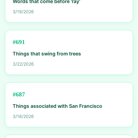
Words that come before 'ray'
3/19/2026
#
691
Things that swing from trees
3/22/2026
#
687
Things associated with San Francisco
3/18/2026