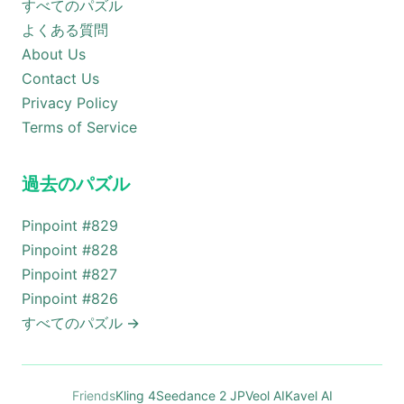
すべてのパズル
よくある質問
About Us
Contact Us
Privacy Policy
Terms of Service
過去のパズル
Pinpoint #
829
Pinpoint #
828
Pinpoint #
827
Pinpoint #
826
すべてのパズル
→
Friends
Kling 4
Seedance 2 JP
Veol AI
Kavel AI