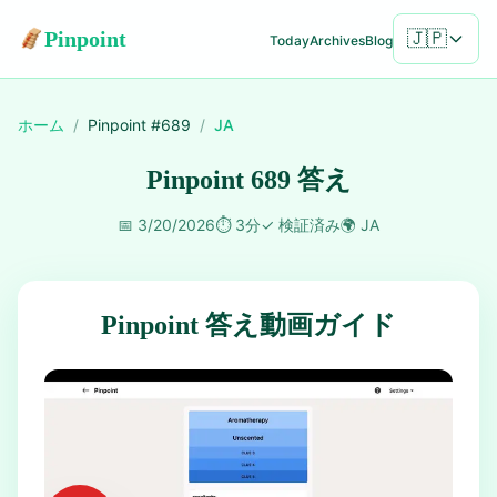
Pinpoint
🇯🇵
Today
Archives
Blog
ホーム
/
Pinpoint #
689
/
JA
Pinpoint 689 答え
📅
3/20/2026
⏱️
3分
✓
検証済み
🌍
JA
Pinpoint 答え動画ガイド