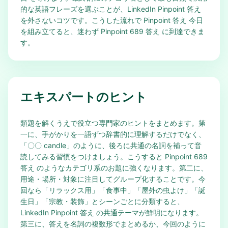
的な英語フレーズを選ぶことが、LinkedIn Pinpoint 答え
を外さないコツです。こうした流れで Pinpoint 答え 今日
を組み立てると、迷わず Pinpoint 689 答え に到達できま
す。
エキスパートのヒント
類題を解くうえで役立つ専門家のヒントをまとめます。第
一に、手がかりを一語ずつ辞書的に理解するだけでなく、
「〇〇 candle」のように、後ろに共通の名詞を補って音
読してみる習慣をつけましょう。こうすると Pinpoint 689
答え のようなカテゴリ系のお題に強くなります。第二に、
用途・場所・対象に注目してグループ化することです。今
回なら「リラックス用」「食事中」「屋外の虫よけ」「誕
生日」「宗教・装飾」とシーンごとに分類すると、
LinkedIn Pinpoint 答え の共通テーマが鮮明になります。
第三に、答えを名詞の複数形でまとめるか、今回のように