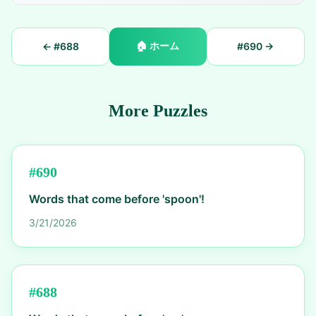
🏠
ホーム
← #
688
#
690
→
More Puzzles
#
690
Words that come before 'spoon'!
3/21/2026
#
688