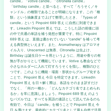
candle」「votive candle」「citronella candle」
「birthday candle」と並べると、すべて「ろうそく／キ
ャンドル」の種類であることが明確になります。この「種
類」という抽象度まで上げて整理したとき、「Types of
candle」という Pinpoint 689 答え に自然に到達できま
す。LinkedIn Pinpoint 答え では、こうした語の前後に頭
の中で共通の単語を補う発想が重要です。特に Pinpoint
689 答え は、直接は書かれていない “candle” を補って考
える典型例といえます。また、Aromatherapy はアロマオ
イル入り、Unscented は無香、Citronella は虫よけ、
Birthday は誕生日ケーキ用というように、用途や香りの有
無が手がかりとして機能しています。Votive も教会などで
小さなホルダーに入れて灯すろうそくを指し、種類のひと
つです。このように機能・場面・形状からグループ化する
ことで、Pinpoint 答え 今日 を特定できます。LinkedIn
Pinpoint 答え を日々解く際は、各語をそのまま訳すだけ
でなく、「何の一種か」「どんなカテゴリ名でまとめられ
るか」を常に意識しましょう。Pinpoint 689 答え のよう
なパズルでは、すべてを英語の連語として読んでみるのも
有効で、今日は「candle」を補うことで Pinpoint 答え 今
日 を導けます。最終的にカテゴリ名として最も自然で汎用