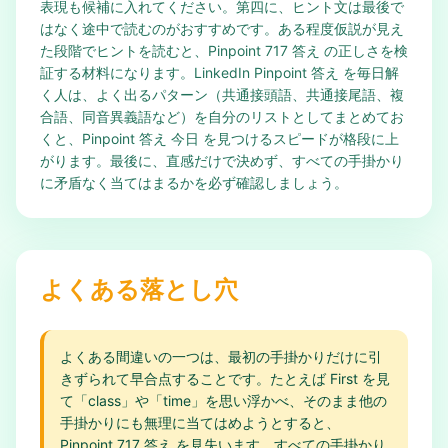
表現も候補に入れてください。第四に、ヒント文は最後で
はなく途中で読むのがおすすめです。ある程度仮説が見え
た段階でヒントを読むと、Pinpoint 717 答え の正しさを検
証する材料になります。LinkedIn Pinpoint 答え を毎日解
く人は、よく出るパターン（共通接頭語、共通接尾語、複
合語、同音異義語など）を自分のリストとしてまとめてお
くと、Pinpoint 答え 今日 を見つけるスピードが格段に上
がります。最後に、直感だけで決めず、すべての手掛かり
に矛盾なく当てはまるかを必ず確認しましょう。
よくある落とし穴
よくある間違いの一つは、最初の手掛かりだけに引
きずられて早合点することです。たとえば First を見
て「class」や「time」を思い浮かべ、そのまま他の
手掛かりにも無理に当てはめようとすると、
Pinpoint 717 答え を見失います。すべての手掛かり