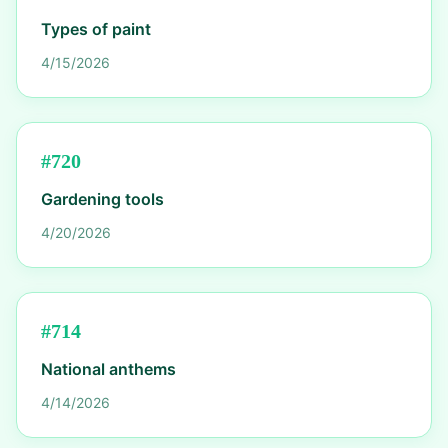
Types of paint
4/15/2026
#
720
Gardening tools
4/20/2026
#
714
National anthems
4/14/2026