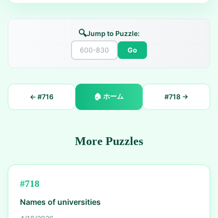
🔍
Jump to Puzzle:
Go
🏠
ホーム
← #
716
#
718
→
More Puzzles
#
718
Names of universities