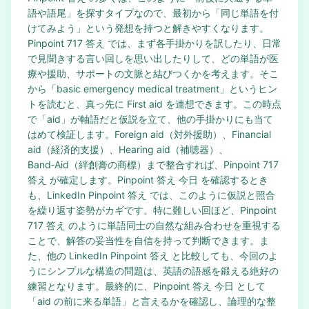
語や語尾」を探すタイプなので、最初から「同じ単語を付
けてみよう」という発想を持つと解きやすくなります。
Pinpoint 717 答え では、まず各手掛かりを訳したり、日常
で見聞きする言い回しを思い出したりして、どの単語が医
療や援助、サポートの文脈と結びつくかを考えます。そこ
から「basic emergency medical treatment」というヒン
トを読むと、真っ先に First aid を連想できます。この時点
で「aid」が軸語だと仮説を立て、他の手掛かりにも当て
はめて検証します。Foreign aid（対外援助）、Financial
aid（経済的支援）、Hearing aid（補聴器）、
Band‑Aid（絆創膏の商標）まで整合すれば、Pinpoint 717
答え が確定します。Pinpoint 答え 今日 を確認するとき
も、LinkedIn Pinpoint 答え では、このように仮説と照合
を繰り返す姿勢がカギです。特に難しい回ほど、Pinpoint
717 答え のように単語同士の自然な組み合わせを重視する
ことで、解答の妥当性を自信を持って判断できます。ま
た、他の LinkedIn Pinpoint 答え と比較しても、今回のよ
うにシンプルな構造の問題は、英語の語感を鍛える絶好の
練習となります。最終的に、Pinpoint 答え 今日 として
「aid の前に来る単語」と言えるかを確認し、論理的な整