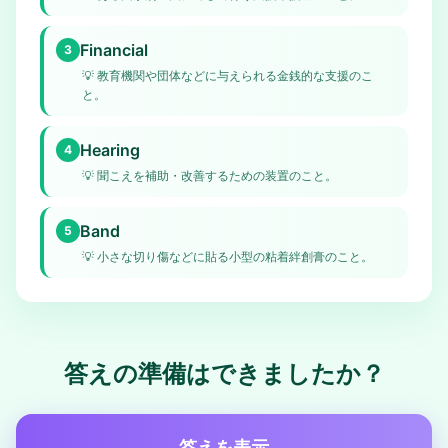
Financial
3
💡
教育機関や団体などに与えられる金銭的な支援のこ
と。
Hearing
4
💡
聞こえを補助・改善するための装置のこと。
Band
5
💡
小さな切り傷などに貼る小型の粘着絆創膏のこと。
答えの準備はできましたか？
答えを表示