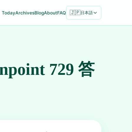
🇯🇵
Today
Archives
Blog
About
FAQ
日本語
inpoint 729 答