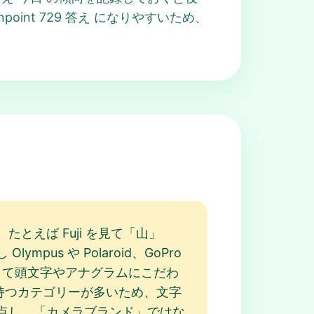
nt 729 答え になりやすいため、
えば Fuji を見て「山」
s や Polaroid、GoPro
バラして頭文字やアナグラムにこだわ
意味を持つカテゴリーが多いため、文字
点し、「カメラブランド」ではな