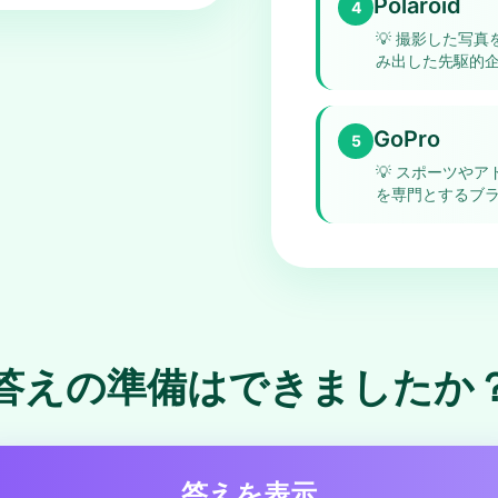
Polaroid
4
💡
撮影した写真
み出した先駆的
GoPro
5
💡
スポーツやア
を専門とするブ
答えの準備はできましたか
答えを表示