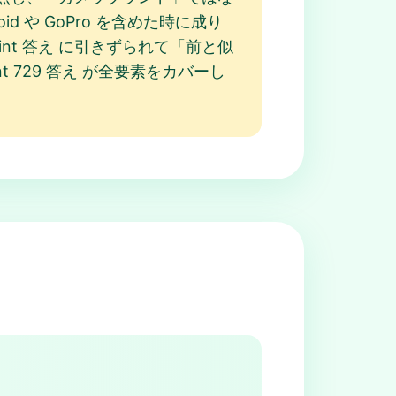
d や GoPro を含めた時に成り
int 答え に引きずられて「前と似
 729 答え が全要素をカバーし