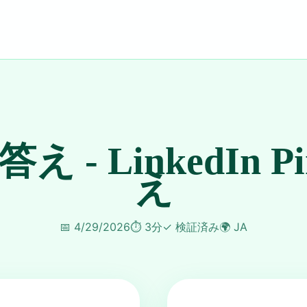
 答え - LinkedIn P
え
📅
4/29/2026
⏱️
3分
✓
検証済み
🌍
JA