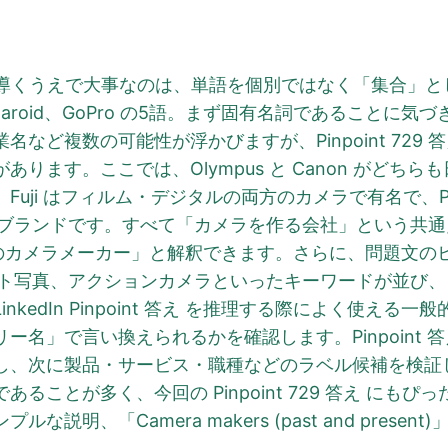
 729 答え を導くうえで大事なのは、単語を個別ではなく「
on、Polaroid、GoPro の5語。まず固有名詞であるこ
など複数の可能性が浮かびますが、Pinpoint 729
ります。ここでは、Olympus と Canon がどち
uji はフィルム・デジタルの両方のカメラで有名で、Pol
専門ブランドです。すべて「カメラを作る会社」という共
去と現在のカメラメーカー」と解釈できます。さらに、問題
タント写真、アクションカメラといったキーワードが並び
kedIn Pinpoint 答え を推理する際によく使え
名」で言い換えられるかを確認します。Pinpoint 
に製品・サービス・職種などのラベル候補を検証します。Lin
ることが多く、今回の Pinpoint 729 答え にも
、「Camera makers (past and present)」