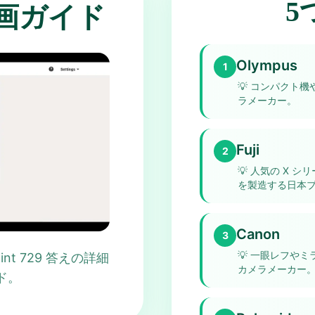
5
え動画ガイド
Olympus
1
💡
コンパクト機
ラメーカー。
Fuji
2
💡
人気の X シ
を製造する日本
Canon
3
💡
一眼レフやミ
npoint 729 答えの詳細
カメラメーカー
ド。