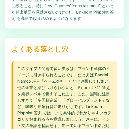
に絞ること。特に “toys”“games”“entertainment” といっ
た頻出単語を見逃さないだけでも、LinkedIn Pinpoint 答
え を高速で絞り込めるようになります。
よくある落とし穴
このタイプの問題で多い失敗は、ブランド単体のイ
メージに引きずられることです。たとえば Bandai
Namco から「ゲーム会社」とだけ連想してしまい、
他の企業と結びつけられないと、Pinpoint 741 答え
を業界レベルで捉えそこねます。また、国籍に注目
しすぎて「多国籍企業」「グローバルブランド」な
ど、曖昧な抽象解答に走りがちです。LinkedIn
Pinpoint 答え では、より具体的でわかりやすいカテ
ゴリが好まれる点を意識しましょう。さらに、ヒン
ト文の単語を精読せず、知っているブランド名だけ