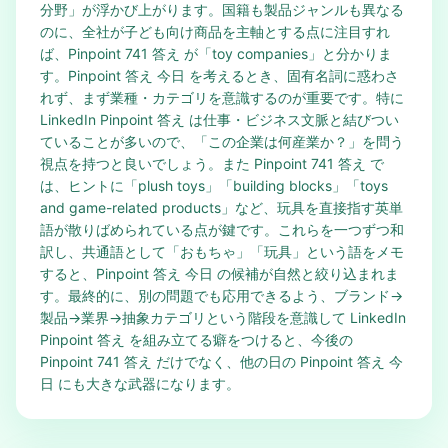
分野」が浮かび上がります。国籍も製品ジャンルも異なる
のに、全社が子ども向け商品を主軸とする点に注目すれ
ば、Pinpoint 741 答え が「toy companies」と分かりま
す。Pinpoint 答え 今日 を考えるとき、固有名詞に惑わさ
れず、まず業種・カテゴリを意識するのが重要です。特に
LinkedIn Pinpoint 答え は仕事・ビジネス文脈と結びつい
ていることが多いので、「この企業は何産業か？」を問う
視点を持つと良いでしょう。また Pinpoint 741 答え で
は、ヒントに「plush toys」「building blocks」「toys
and game-related products」など、玩具を直接指す英単
語が散りばめられている点が鍵です。これらを一つずつ和
訳し、共通語として「おもちゃ」「玩具」という語をメモ
すると、Pinpoint 答え 今日 の候補が自然と絞り込まれま
す。最終的に、別の問題でも応用できるよう、ブランド→
製品→業界→抽象カテゴリという階段を意識して LinkedIn
Pinpoint 答え を組み立てる癖をつけると、今後の
Pinpoint 741 答え だけでなく、他の日の Pinpoint 答え 今
日 にも大きな武器になります。