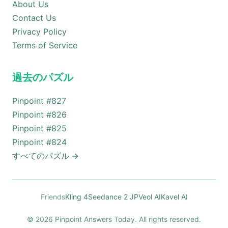
About Us
Contact Us
Privacy Policy
Terms of Service
過去のパズル
Pinpoint #
827
Pinpoint #
826
Pinpoint #
825
Pinpoint #
824
すべてのパズル
→
Friends
Kling 4
Seedance 2 JP
Veol AI
Kavel AI
© 2026 Pinpoint Answers Today. All rights reserved.