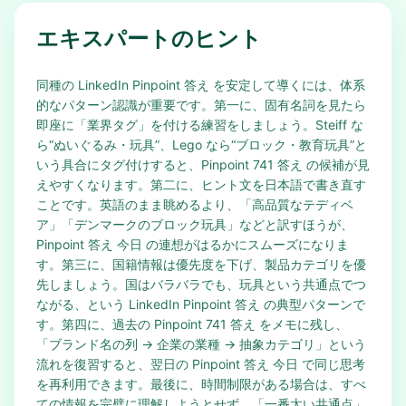
エキスパートのヒント
同種の LinkedIn Pinpoint 答え を安定して導くには、体系
的なパターン認識が重要です。第一に、固有名詞を見たら
即座に「業界タグ」を付ける練習をしましょう。Steiff な
ら“ぬいぐるみ・玩具”、Lego なら“ブロック・教育玩具”と
いう具合にタグ付けすると、Pinpoint 741 答え の候補が見
えやすくなります。第二に、ヒント文を日本語で書き直す
ことです。英語のまま眺めるより、「高品質なテディベ
ア」「デンマークのブロック玩具」などと訳すほうが、
Pinpoint 答え 今日 の連想がはるかにスムーズになりま
す。第三に、国籍情報は優先度を下げ、製品カテゴリを優
先しましょう。国はバラバラでも、玩具という共通点でつ
ながる、という LinkedIn Pinpoint 答え の典型パターンで
す。第四に、過去の Pinpoint 741 答え をメモに残し、
「ブランド名の列 → 企業の業種 → 抽象カテゴリ」という
流れを復習すると、翌日の Pinpoint 答え 今日 で同じ思考
を再利用できます。最後に、時間制限がある場合は、すべ
ての情報を完璧に理解しようとせず、「一番太い共通点」