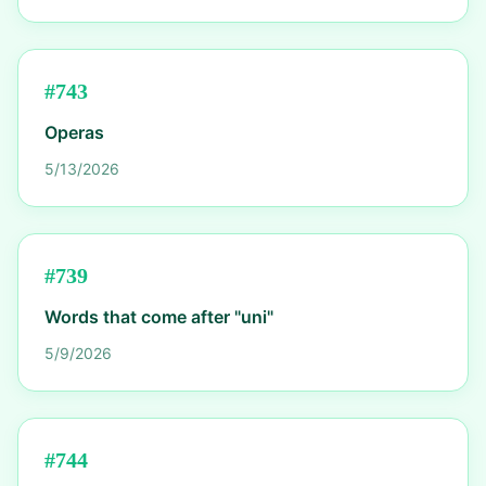
#
743
Operas
5/13/2026
#
739
Words that come after "uni"
5/9/2026
#
744