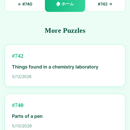
🏠
ホーム
← #
740
#
742
→
More Puzzles
#
742
Things found in a chemistry laboratory
5/12/2026
#
740
Parts of a pen
5/10/2026