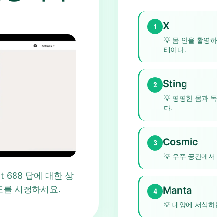
X
1
💡
몸 안을 촬영하
태이다.
Sting
2
💡
평평한 몸과 독
다.
Cosmic
3
💡
우주 공간에서
oint 688 답에 대한 상
드를 시청하세요.
Manta
4
💡
대양에 서식하