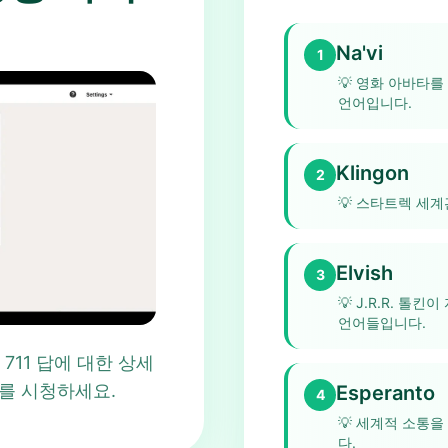
Na'vi
1
💡
영화 아바타를
언어입니다.
Klingon
2
💡
스타트렉 세계
Elvish
3
💡
J.R.R. 톨
언어들입니다.
int 711 답에 대한 상세
를 시청하세요.
Esperanto
4
💡
세계적 소통을
다.