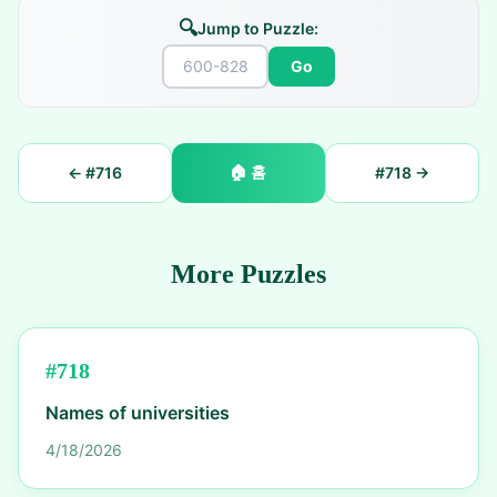
🔍
Jump to Puzzle:
Go
🏠
홈
← #
716
#
718
→
More Puzzles
#
718
Names of universities
4/18/2026