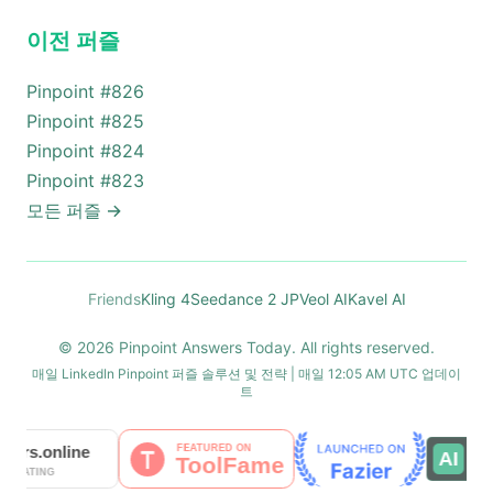
이전 퍼즐
Pinpoint #
826
Pinpoint #
825
Pinpoint #
824
Pinpoint #
823
모든 퍼즐
→
Friends
Kling 4
Seedance 2 JP
Veol AI
Kavel AI
© 2026 Pinpoint Answers Today. All rights reserved.
매일 LinkedIn Pinpoint 퍼즐 솔루션 및 전략 | 매일 12:05 AM UTC 업데이
트