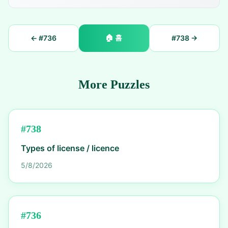
🏠
홈
← #
736
#
738
→
More Puzzles
#
738
Types of license / licence
5/8/2026
#
736