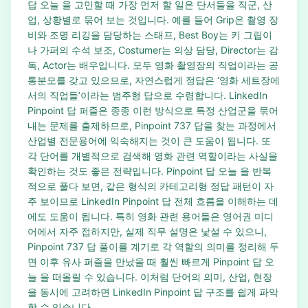
답 오늘 을 고민할 때 가장 먼저 할 일은 단서들을 직군, 산
업, 상황별로 묶어 보는 것입니다. 예를 들어 Grip은 촬영 장
비와 조명 리깅을 담당하는 스태프, Best Boy는 키 그립이
나 가퍼의 수석 보조, Costumer는 의상 담당, Director는 감
독, Actor는 배우입니다. 모두 영화 촬영장의 직업이라는 공
통분모를 갖고 있으므로, 자연스럽게 정답은 ‘영화 세트장에
서의 직업들’이라는 범주형 답으로 수렴합니다. LinkedIn
Pinpoint 답 퍼즐은 종종 이런 방식으로 특정 산업군을 묶어
내는 문제를 출제하므로, Pinpoint 737 답을 찾는 과정에서
산업별 전문용어에 익숙해지는 것이 큰 도움이 됩니다. 또
각 단어를 개별적으로 검색해 영화 관련 역할이라는 사실을
확인하는 것도 좋은 전략입니다. Pinpoint 답 오늘 을 반복
적으로 풀다 보면, 같은 형식의 카테고리형 정답 패턴이 자
주 보이므로 LinkedIn Pinpoint 답 전체 흐름을 이해하는 데
에도 도움이 됩니다. 특히 영화 관련 용어들은 영어권 미디
어에서 자주 접하지만, 실제 직무 설명은 낯설 수 있으니,
Pinpoint 737 답 풀이를 계기로 각 역할의 의미를 정리해 두
면 이후 유사 퍼즐을 만났을 때 훨씬 빠르게 Pinpoint 답 오
늘 을 떠올릴 수 있습니다. 이처럼 단어의 의미, 산업, 현장
을 동시에 고려하면 LinkedIn Pinpoint 답 구조를 쉽게 파악
할 수 있습니다.