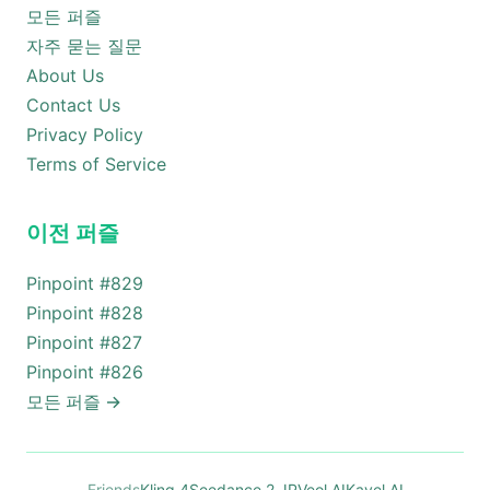
모든 퍼즐
자주 묻는 질문
About Us
Contact Us
Privacy Policy
Terms of Service
이전 퍼즐
Pinpoint #
829
Pinpoint #
828
Pinpoint #
827
Pinpoint #
826
모든 퍼즐
→
Friends
Kling 4
Seedance 2 JP
Veol AI
Kavel AI