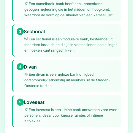
💡
Een camelback-bank heeft een kenmerkend
gebogen rugleuning die in het midden omhoogkomt,
waardoor de vorm op de silhouet van een kameel lijkt.
Sectional
3
💡
Een sectional is een modulaire bank, bestaande uit
meerdere losse delen die je in verschillende opstellingen
en hoeken kunt rangschikken.
Divan
4
💡
Een divan is een rugloze bank of ligbed,
oorspronkelijk afkomstig uit meubels uit de Midden-
Oosterse traditie.
Loveseat
5
💡
Een loveseat is een kleine bank ontworpen voor twee
personen, ideaal voor knusse ruimtes of intieme
zitplekjes.