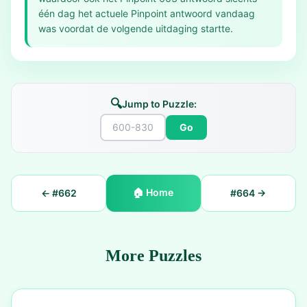
één dag het actuele Pinpoint antwoord vandaag
was voordat de volgende uitdaging startte.
🔍
Jump to Puzzle:
Go
🏠
Home
← #
662
#
664
→
More Puzzles