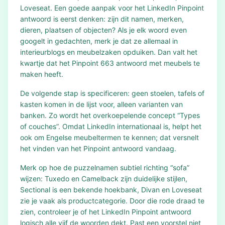
Loveseat. Een goede aanpak voor het LinkedIn Pinpoint
antwoord is eerst denken: zijn dit namen, merken,
dieren, plaatsen of objecten? Als je elk woord even
googelt in gedachten, merk je dat ze allemaal in
interieurblogs en meubelzaken opduiken. Dan valt het
kwartje dat het Pinpoint 663 antwoord met meubels te
maken heeft.
De volgende stap is specificeren: geen stoelen, tafels of
kasten komen in de lijst voor, alleen varianten van
banken. Zo wordt het overkoepelende concept “Types
of couches”. Omdat LinkedIn internationaal is, helpt het
ook om Engelse meubeltermen te kennen; dat versnelt
het vinden van het Pinpoint antwoord vandaag.
Merk op hoe de puzzelnamen subtiel richting “sofa”
wijzen: Tuxedo en Camelback zijn duidelijke stijlen,
Sectional is een bekende hoekbank, Divan en Loveseat
zie je vaak als productcategorie. Door die rode draad te
zien, controleer je of het LinkedIn Pinpoint antwoord
logisch alle vijf de woorden dekt. Past een voorstel niet