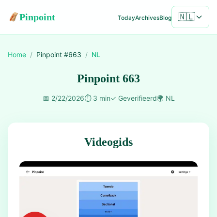
Pinpoint
🇳🇱
Today
Archives
Blog
Home
/
Pinpoint #
663
/
NL
Pinpoint 663
📅
2/22/2026
⏱️
3 min
✓
Geverifieerd
🌍
NL
Videogids