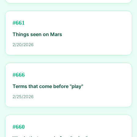
#
661
Things seen on Mars
2/20/2026
#
666
Terms that come before "play"
2/25/2026
#
660