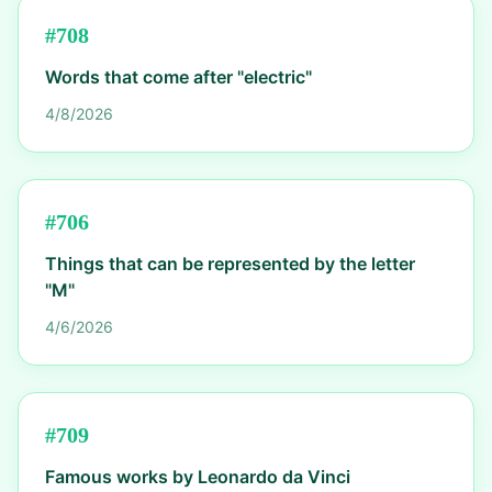
#
708
Words that come after "electric"
4/8/2026
#
706
Things that can be represented by the letter
"M"
4/6/2026
#
709
Famous works by Leonardo da Vinci