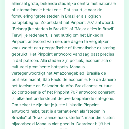
allemaal grote, bekende stedelijke centra met nationale
of internationale betekenis. Dat stuurt je naar de
formulering “grote steden in Brazilië” als logisch
paraplubegrip. Zo ontstaat het Pinpoint 707 antwoord:
“Belangrijke steden in Brazilië” of “Major cities in Brazil”.
Terwijl je redeneert, is het nuttig om het LinkedIn
Pinpoint antwoord van eerdere dagen te vergelijken:
vaak wordt een geografische of thematische clustering
gebruikt. Het Pinpoint antwoord vandaag past precies
in dat patroon. Alle steden zijn politiek, economisch of
cultureel prominente hotspots. Manaus
vertegenwoordigt het Amazonegebied, Brasília de
politieke macht, São Paulo de economie, Rio de Janeiro
het toerisme en Salvador de Afro-Braziliaanse cultuur.
Zo controleer je of het Pinpoint 707 antwoord coherent
is: elke hint ondersteunt de overkoepelende categorie.
Om zeker te zijn dat je juiste LinkedIn Pinpoint
antwoord hebt, test je alternatieven als “steden in
Brazilië” of “Braziliaanse hoofdsteden”, maar die sluiten
bijvoorbeeld Manaus niet goed in. Daardoor blijft het