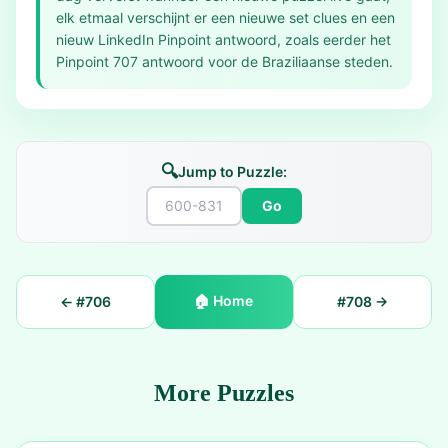
elk etmaal verschijnt er een nieuwe set clues en een
nieuw LinkedIn Pinpoint antwoord, zoals eerder het
Pinpoint 707 antwoord voor de Braziliaanse steden.
🔍
Jump to Puzzle:
Go
🏠
Home
← #
706
#
708
→
More Puzzles