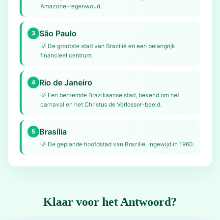
Amazone-regenwoud.
São Paulo
3
💡
De grootste stad van Brazilië en een belangrijk
financieel centrum.
Rio de Janeiro
4
💡
Een beroemde Braziliaanse stad, bekend om het
carnaval en het Christus de Verlosser-beeld.
Brasília
5
💡
De geplande hoofdstad van Brazilië, ingewijd in 1960.
Klaar voor het Antwoord?