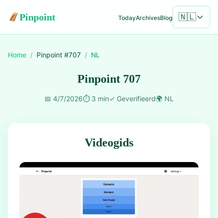
Pinpoint
🇳🇱
Today
Archives
Blog
Home
/
Pinpoint #
707
/
NL
Pinpoint 707
📅
4/7/2026
⏱️
3 min
✓
Geverifieerd
🌍
NL
Videogids