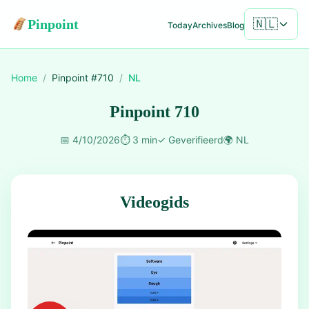
Pinpoint
🇳🇱
Today
Archives
Blog
Home
/
Pinpoint #
710
/
NL
Pinpoint 710
📅
4/10/2026
⏱️
3 min
✓
Geverifieerd
🌍
NL
Videogids