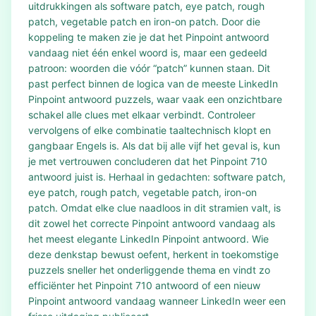
uitdrukkingen als software patch, eye patch, rough
patch, vegetable patch en iron-on patch. Door die
koppeling te maken zie je dat het Pinpoint antwoord
vandaag niet één enkel woord is, maar een gedeeld
patroon: woorden die vóór “patch” kunnen staan. Dit
past perfect binnen de logica van de meeste LinkedIn
Pinpoint antwoord puzzels, waar vaak een onzichtbare
schakel alle clues met elkaar verbindt. Controleer
vervolgens of elke combinatie taaltechnisch klopt en
gangbaar Engels is. Als dat bij alle vijf het geval is, kun
je met vertrouwen concluderen dat het Pinpoint 710
antwoord juist is. Herhaal in gedachten: software patch,
eye patch, rough patch, vegetable patch, iron-on
patch. Omdat elke clue naadloos in dit stramien valt, is
dit zowel het correcte Pinpoint antwoord vandaag als
het meest elegante LinkedIn Pinpoint antwoord. Wie
deze denkstap bewust oefent, herkent in toekomstige
puzzels sneller het onderliggende thema en vindt zo
efficiënter het Pinpoint 710 antwoord of een nieuw
Pinpoint antwoord vandaag wanneer LinkedIn weer een