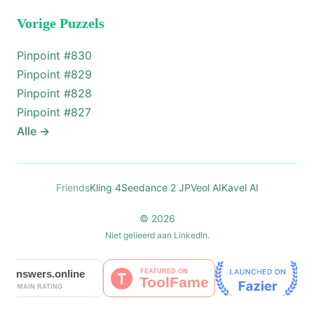
Vorige Puzzels
Pinpoint #
830
Pinpoint #
829
Pinpoint #
828
Pinpoint #
827
Alle
→
Friends
Kling 4
Seedance 2 JP
Veol AI
Kavel AI
© 2026
Niet gelieerd aan LinkedIn.