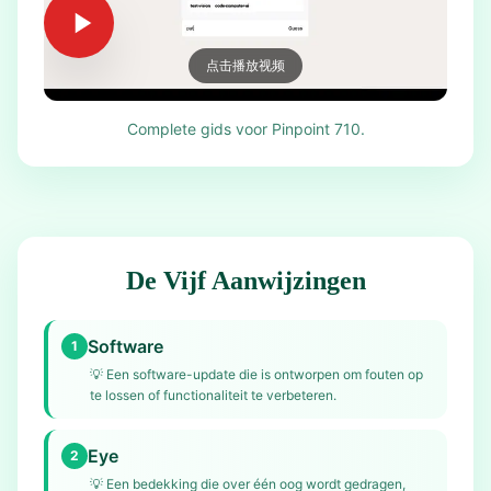
点击播放视频
Complete gids voor Pinpoint 710.
De Vijf Aanwijzingen
Software
1
💡
Een software-update die is ontworpen om fouten op
te lossen of functionaliteit te verbeteren.
Eye
2
💡
Een bedekking die over één oog wordt gedragen,