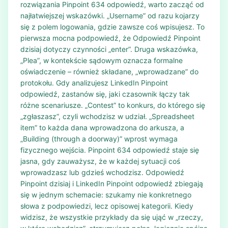
rozwiązania Pinpoint 634 odpowiedź, warto zacząć od
najłatwiejszej wskazówki. „Username” od razu kojarzy
się z polem logowania, gdzie zawsze coś wpisujesz. To
pierwsza mocna podpowiedź, że Odpowiedź Pinpoint
dzisiaj dotyczy czynności „enter”. Druga wskazówka,
„Plea”, w kontekście sądowym oznacza formalne
oświadczenie – również składane, „wprowadzane” do
protokołu. Gdy analizujesz LinkedIn Pinpoint
odpowiedź, zastanów się, jaki czasownik łączy tak
różne scenariusze. „Contest” to konkurs, do którego się
„zgłaszasz”, czyli wchodzisz w udział. „Spreadsheet
item” to każda dana wprowadzona do arkusza, a
„Building (through a doorway)” wprost wymaga
fizycznego wejścia. Pinpoint 634 odpowiedź staje się
jasna, gdy zauważysz, że w każdej sytuacji coś
wprowadzasz lub gdzieś wchodzisz. Odpowiedź
Pinpoint dzisiaj i LinkedIn Pinpoint odpowiedź zbiegają
się w jednym schemacie: szukamy nie konkretnego
słowa z podpowiedzi, lecz opisowej kategorii. Kiedy
widzisz, że wszystkie przykłady da się ująć w „rzeczy,