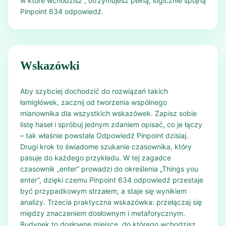
w które wchodzisz”, otrzymujesz pełną, logicznie spójną
Pinpoint 634 odpowiedź.
Wskazówki
Aby szybciej dochodzić do rozwiązań takich
łamigłówek, zacznij od tworzenia wspólnego
mianownika dla wszystkich wskazówek. Zapisz sobie
listę haseł i spróbuj jednym zdaniem opisać, co je łączy
– tak właśnie powstała Odpowiedź Pinpoint dzisiaj.
Drugi krok to świadome szukanie czasownika, który
pasuje do każdego przykładu. W tej zagadce
czasownik „enter” prowadzi do określenia „Things you
enter”, dzięki czemu Pinpoint 634 odpowiedź przestaje
być przypadkowym strzałem, a staje się wynikiem
analizy. Trzecia praktyczna wskazówka: przełączaj się
między znaczeniem dosłownym i metaforycznym.
Budynek to dosłowne miejsce, do którego wchodzisz,