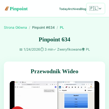
Pinpoint
🇵🇱
Today
Archives
Blog
Strona Główna
/
Pinpoint #
634
/
PL
Pinpoint 634
📅
1/24/2026
⏱️
3 min
✓
Zweryfikowane
🌍
PL
Przewodnik Wideo