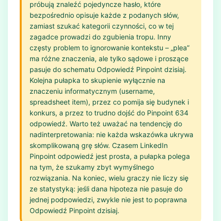
próbują znaleźć pojedyncze hasło, które
bezpośrednio opisuje każde z podanych słów,
zamiast szukać kategorii czynności, co w tej
zagadce prowadzi do zgubienia tropu. Inny
częsty problem to ignorowanie kontekstu – „plea”
ma różne znaczenia, ale tylko sądowe i proszące
pasuje do schematu Odpowiedź Pinpoint dzisiaj.
Kolejna pułapka to skupienie wyłącznie na
znaczeniu informatycznym (username,
spreadsheet item), przez co pomija się budynek i
konkurs, a przez to trudno dojść do Pinpoint 634
odpowiedź. Warto też uważać na tendencję do
nadinterpretowania: nie każda wskazówka ukrywa
skomplikowaną grę słów. Czasem LinkedIn
Pinpoint odpowiedź jest prosta, a pułapka polega
na tym, że szukamy zbyt wymyślnego
rozwiązania. Na koniec, wielu graczy nie liczy się
ze statystyką: jeśli dana hipoteza nie pasuje do
jednej podpowiedzi, zwykle nie jest to poprawna
Odpowiedź Pinpoint dzisiaj.