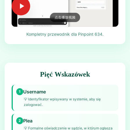
点击播放视频
Kompletny przewodnik dla Pinpoint 634.
Pięć Wskazówek
Username
1
💡
Identyfikator wpisywany w systemie, aby się
zalogować.
Plea
2
💡
Formalne oświadczenie w sądzie, w którym ogłasza