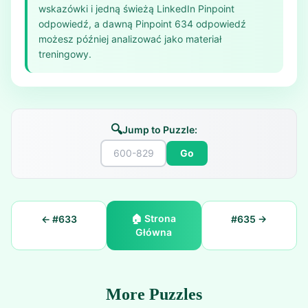
wskazówki i jedną świeżą LinkedIn Pinpoint
odpowiedź, a dawną Pinpoint 634 odpowiedź
możesz później analizować jako materiał
treningowy.
🔍
Jump to Puzzle:
Go
🏠
Strona
← #
633
#
635
→
Główna
More Puzzles