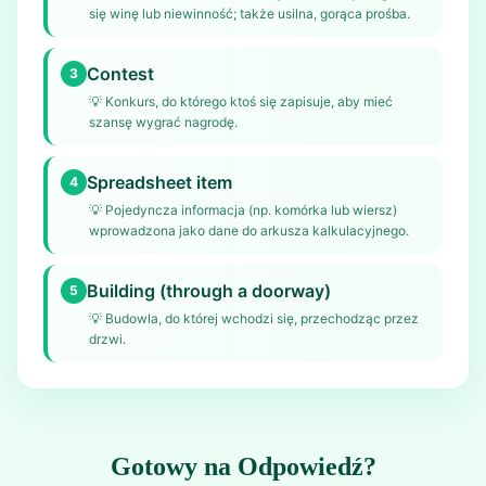
się winę lub niewinność; także usilna, gorąca prośba.
Contest
3
💡
Konkurs, do którego ktoś się zapisuje, aby mieć
szansę wygrać nagrodę.
Spreadsheet item
4
💡
Pojedyncza informacja (np. komórka lub wiersz)
wprowadzona jako dane do arkusza kalkulacyjnego.
Building (through a doorway)
5
💡
Budowla, do której wchodzi się, przechodząc przez
drzwi.
Gotowy na Odpowiedź?