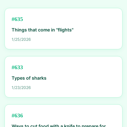
#
635
Things that come in "flights"
1/25/2026
#
633
Types of sharks
1/23/2026
#
636
Ways to cut food with a knife to prepare for