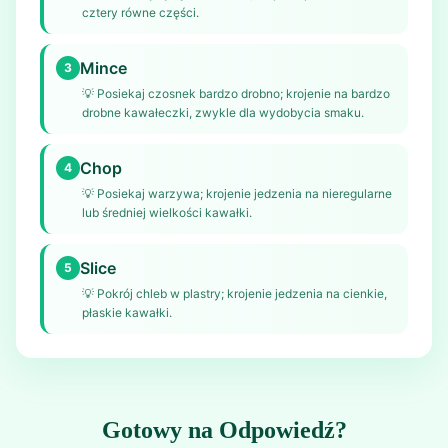
cztery równe części.
Mince
3
💡
Posiekaj czosnek bardzo drobno; krojenie na bardzo
drobne kawałeczki, zwykle dla wydobycia smaku.
Chop
4
💡
Posiekaj warzywa; krojenie jedzenia na nieregularne
lub średniej wielkości kawałki.
Slice
5
💡
Pokrój chleb w plastry; krojenie jedzenia na cienkie,
płaskie kawałki.
Gotowy na Odpowiedź?