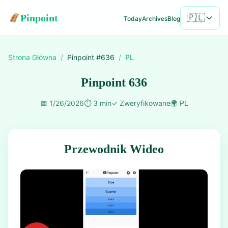
Pinpoint
🇵🇱
Today
Archives
Blog
Strona Główna
/
Pinpoint #
636
/
PL
Pinpoint 636
📅
1/26/2026
⏱️
3 min
✓
Zweryfikowane
🌍
PL
Przewodnik Wideo