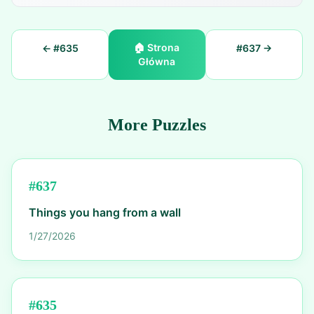
🏠
Strona
← #
635
#
637
→
Główna
More Puzzles
#
637
Things you hang from a wall
1/27/2026
#
635