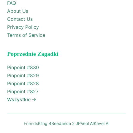
FAQ
About Us
Contact Us
Privacy Policy
Terms of Service
Poprzednie Zagadki
Pinpoint #
830
Pinpoint #
829
Pinpoint #
828
Pinpoint #
827
Wszystkie
→
Friends
Kling 4
Seedance 2 JP
Veol AI
Kavel AI