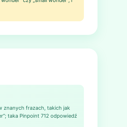
 wonder” czy „small wonder”, i
w znanych frazach, takich jak
er”; taka Pinpoint 712 odpowiedź