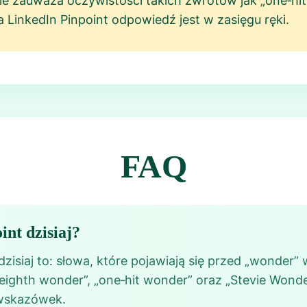
nie zauważa oczywistości takich zwrotów jak „one‑hit
a LinkedIn Pinpoint odpowiedź jest w zasięgu ręki.
FAQ
int dzisiaj?
zisiaj to: słowa, które pojawiają się przed „wonder” 
„eighth wonder”, „one‑hit wonder” oraz „Stevie Wond
 wskazówek.