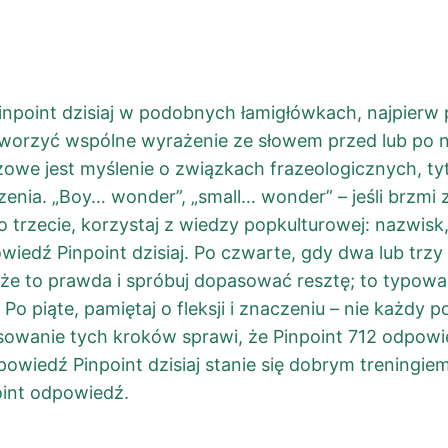
npoint dzisiaj w podobnych łamigłówkach, najpierw p
tworzyć wspólne wyrażenie ze słowem przed lub po n
owe jest myślenie o związkach frazeologicznych, tyt
nia. „Boy… wonder”, „small… wonder” – jeśli brzmi zn
trzecie, korzystaj z wiedzy popkulturowej: nazwisk,
iedź Pinpoint dzisiaj. Po czwarte, gdy dwa lub trzy
e to prawda i spróbuj dopasować resztę; to typowa 
. Po piąte, pamiętaj o fleksji i znaczeniu – nie każd
owanie tych kroków sprawi, że Pinpoint 712 odpowi
powiedź Pinpoint dzisiaj stanie się dobrym treningiem
oint odpowiedź.