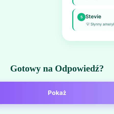
Stevie
5
💡
Słynny ameryk
Gotowy na Odpowiedź?
Pokaż