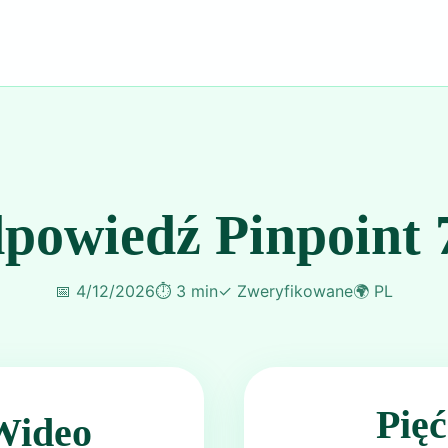
powiedź Pinpoint 
📅
4/12/2026
⏱️
3 min
✓
Zweryfikowane
🌍
PL
Pię
Wideo