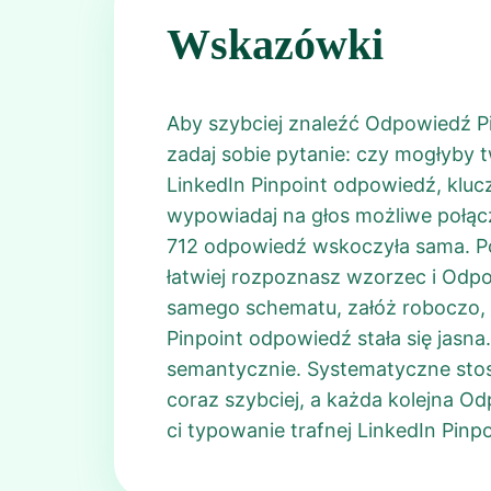
Wskazówki
Aby szybciej znaleźć Odpowiedź Pi
zadaj sobie pytanie: czy mogłyby 
LinkedIn Pinpoint odpowiedź, klucz
wypowiadaj na głos możliwe połącze
712 odpowiedź wskoczyła sama. Po 
łatwiej rozpoznasz wzorzec i Odpow
samego schematu, załóż roboczo, ż
Pinpoint odpowiedź stała się jasna
semantycznie. Systematyczne stos
coraz szybciej, a każda kolejna Od
ci typowanie trafnej LinkedIn Pinp