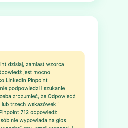
nt dzisiaj, zamiast wzorca
 odpowiedź jest mocno
co LinkedIn Pinpoint
nie podpowiedzi i szukanie
rzeba zrozumieć, że Odpowiedź
h lub trzech wskazówek i
 Pinpoint 712 odpowiedź
osób nie wypowiada na głos