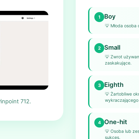
Boy
1
💡
Młoda osoba o
Small
2
💡
Zwrot używany
zaskakujące.
Eighth
3
💡
Żartobliwe ok
wykraczającego
inpoint 712.
One-hit
4
💡
Osoba lub zes
sukces.