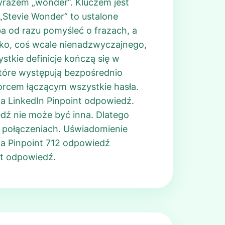
wyrazem „wonder”. Kluczem jest
 „Stevie Wonder” to ustalone
ba od razu pomyśleć o frazach, a
ko, coś wcale nienadzwyczajnego,
tkie definicje kończą się w
które występują bezpośrednio
orcem łączącym wszystkie hasła.
ka LinkedIn Pinpoint odpowiedź.
dź nie może być inna. Dlatego
h połączeniach. Uświadomienie
, a Pinpoint 712 odpowiedź
nt odpowiedź.