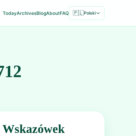
🇵🇱
Today
Archives
Blog
About
FAQ
Polski
712
ć Wskazówek