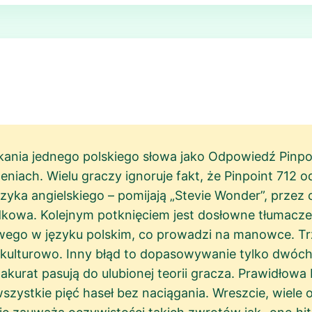
kania jednego polskiego słowa jako Odpowiedź Pinpoi
eniach. Wielu graczy ignoruje fakt, że Pinpoint 712
yka angielskiego – pomijają „Stevie Wonder”, przez 
kowa. Kolejnym potknięciem jest dosłowne tłumacze
wego w języku polskim, co prowadzi na manowce. T
a kulturowo. Inny błąd to dopasowywanie tylko dwóc
akurat pasują do ulubionej teorii gracza. Prawidłowa
ystkie pięć haseł bez naciągania. Wreszcie, wiele 