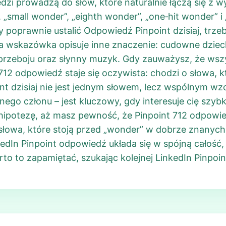
zi prowadzą do słów, które naturalnie łączą się z 
„small wonder”, „eighth wonder”, „one‑hit wonder” i
 poprawnie ustalić Odpowiedź Pinpoint dzisiaj, trze
a wskazówka opisuje inne znaczenie: cudowne dziec
przeboju oraz słynny muzyk. Gdy zauważysz, że wszys
712 odpowiedź staje się oczywista: chodzi o słowa, 
t dzisiaj nie jest jednym słowem, lecz wspólnym wz
nego członu – jest kluczowy, gdy interesuje cię szyb
hipotezę, aż masz pewność, że Pinpoint 712 odpowie
 słowa, które stoją przed „wonder” w dobrze znanyc
inkedIn Pinpoint odpowiedź układa się w spójną całość
rto to zapamiętać, szukając kolejnej LinkedIn Pinpoi