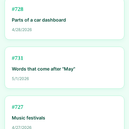
#
728
Parts of a car dashboard
4/28/2026
#
731
Words that come after "May"
5/1/2026
#
727
Music festivals
4/27/2026