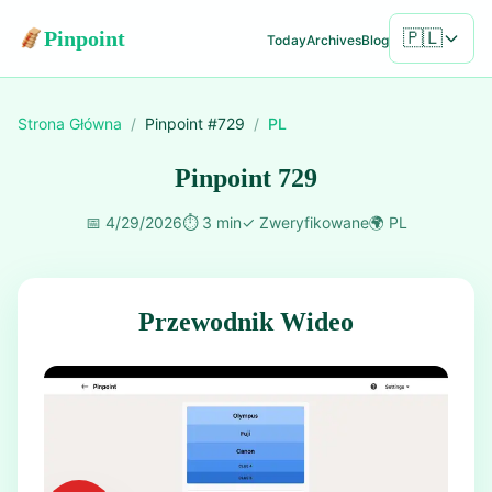
Pinpoint
🇵🇱
Today
Archives
Blog
Strona Główna
/
Pinpoint #
729
/
PL
Pinpoint 729
📅
4/29/2026
⏱️
3 min
✓
Zweryfikowane
🌍
PL
Przewodnik Wideo