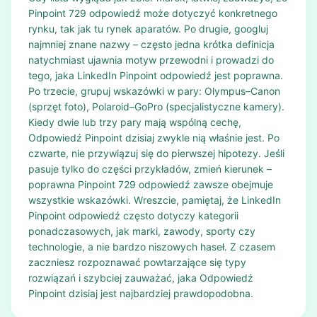
Pinpoint 729 odpowiedź może dotyczyć konkretnego
rynku, tak jak tu rynek aparatów. Po drugie, googluj
najmniej znane nazwy – często jedna krótka definicja
natychmiast ujawnia motyw przewodni i prowadzi do
tego, jaka LinkedIn Pinpoint odpowiedź jest poprawna.
Po trzecie, grupuj wskazówki w pary: Olympus–Canon
(sprzęt foto), Polaroid–GoPro (specjalistyczne kamery).
Kiedy dwie lub trzy pary mają wspólną cechę,
Odpowiedź Pinpoint dzisiaj zwykle nią właśnie jest. Po
czwarte, nie przywiązuj się do pierwszej hipotezy. Jeśli
pasuje tylko do części przykładów, zmień kierunek –
poprawna Pinpoint 729 odpowiedź zawsze obejmuje
wszystkie wskazówki. Wreszcie, pamiętaj, że LinkedIn
Pinpoint odpowiedź często dotyczy kategorii
ponadczasowych, jak marki, zawody, sporty czy
technologie, a nie bardzo niszowych haseł. Z czasem
zaczniesz rozpoznawać powtarzające się typy
rozwiązań i szybciej zauważać, jaka Odpowiedź
Pinpoint dzisiaj jest najbardziej prawdopodobna.