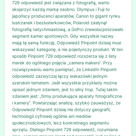
729 odpowiedź jest związana z fotografią, warto
skojarzyć każdą markę osobno. Olympus i Fuji to
japońscy producenci aparatów, Canon to gigant rynku
lustrzanek i bezlusterkowców, Polaroid zasłynął
fotografią natychmiastową, a GoPro zrewolucjonizowało
segment kamer sportowych. Gdy wszystkie nazwy
mają tę samą funkcję, Odpowiedź Pinpoint dzisiaj musi
wskazywać kategorię, a nie pojedynczy produkt. W ten
sposób Pinpoint 729 odpowiedź rozszerza się z listy
marek do ogólnego pojęcia „camera makers”. Przy
rozwiązywaniu warto pamiętać, że LinkedIn Pinpoint
odpowiedź zazwyczaj łączy wskazówki jednym
szerokim tematem. Jeśli wszystkie przykłady można
opisać jednym zdaniem, jest to silny trop. Tutaj takim
zdaniem jest: „firmy produkujące aparaty fotograficzne
i kamery”. Powtarzając analizę, szybko zauważysz, że
Odpowiedź Pinpoint dzisiaj nie dotyczy geografii,
technologii cyfrowej ogólnie ani mediów
społecznościowych, lecz konkretnego segmentu
sprzętu. Dlatego Pinpoint 729 odpowiedź, rozumiana