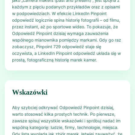
jako „camera makers (past and present)”, jest spójna z
każdym z pięciu podanych przykładów oraz z opisami
w podpowiedziach. W efekcie LinkedIn Pinpoint
odpowiedź logicznie spina historię fotografii – od filmu,
przez instant, aż po sportowe wideo. To pokazuje, że
Odpowiedź Pinpoint dzisiaj wymaga zauważenia
wspólnego mianownika pomiędzy markami. Gdy go raz
zobaczysz, Pinpoint 729 odpowiedź staje się
oczywista, a LinkedIn Pinpoint odpowiedź układa się w
prostą, fotograficzną historię marek kamer.
Wskazówki
Aby szybciej odkrywać Odpowiedź Pinpoint dzisiaj,
warto stosować kilka prostych technik. Po pierwsze,
zawsze spisuj wszystkie wskazówki i spróbuj nadać im
wspólną kategorię: ludzie, firmy, technologie, miejsca.
Gdy lista wygląda jak zbiór marek, łatwiej zauważyć, że