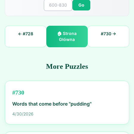
Go
🏠
Strona
← #
728
#
730
→
Główna
More Puzzles
#
730
Words that come before "pudding"
4/30/2026