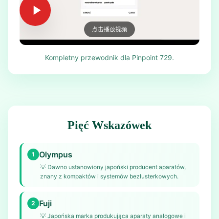
点击播放视频
Kompletny przewodnik dla Pinpoint 729.
Pięć Wskazówek
Olympus
1
💡
Dawno ustanowiony japoński producent aparatów,
znany z kompaktów i systemów bezlusterkowych.
Fuji
2
💡
Japońska marka produkująca aparaty analogowe i