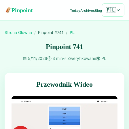
Pinpoint
🇵🇱
Today
Archives
Blog
Strona Główna
/
Pinpoint #
741
/
PL
Pinpoint 741
📅
5/11/2026
⏱️
3 min
✓
Zweryfikowane
🌍
PL
Przewodnik Wideo