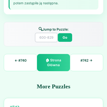
potem zastąpiła ją następna.
🔍
Jump to Puzzle:
Go
🏠
Strona
← #
740
#
742
→
Główna
More Puzzles