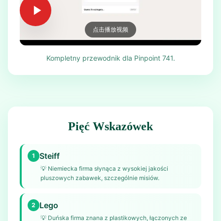
点击播放视频
Kompletny przewodnik dla Pinpoint 741.
Pięć Wskazówek
Steiff
1
💡
Niemiecka firma słynąca z wysokiej jakości
pluszowych zabawek, szczególnie misiów.
Lego
2
💡
Duńska firma znana z plastikowych, łączonych ze