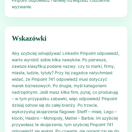
Pinpoint odpowiedź i łatwiej rozwiążesz codzienne
wyzwanie.
Wskazówki
Aby szybciej odnajdywać LinkedIn Pinpoint odpowiedź,
warto wyrobić sobie kilka nawyków. Po pierwsze,
zawsze klasyfikuj podane nazwy: czy to marki, firmy,
miasta, ludzie, tytuły? Przy tej zagadce natychmiast
widać, że Pinpoint 741 odpowiedź musi dotyczyć
marek biznesowych. Po drugie, myśl kategoriami
nadrzędnymi. Jeśli masz kilka firm, pytaj, co produkują
– w tym przypadku zabawki, więc odpowiedź Pinpoint
dzisiaj odnosi się do całej branży. Po trzecie,
wykorzystuj skojarzenia flagowe: Steiff – misie, Lego –
klocki, Hasbro – Monopoly, Mattel – Barbie. Im szybciej
przywołasz te skojarzenia, tym szybciej Pinpoint 741
odpowiedź się wyłoni. Po czwarte, nie ograniczaj się do