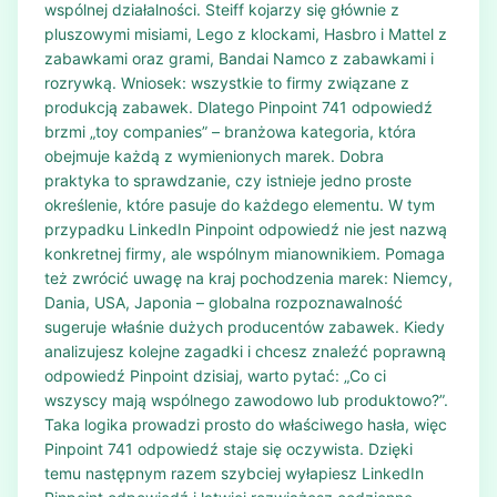
wspólnej działalności. Steiff kojarzy się głównie z
pluszowymi misiami, Lego z klockami, Hasbro i Mattel z
zabawkami oraz grami, Bandai Namco z zabawkami i
rozrywką. Wniosek: wszystkie to firmy związane z
produkcją zabawek. Dlatego Pinpoint 741 odpowiedź
brzmi „toy companies” – branżowa kategoria, która
obejmuje każdą z wymienionych marek. Dobra
praktyka to sprawdzanie, czy istnieje jedno proste
określenie, które pasuje do każdego elementu. W tym
przypadku LinkedIn Pinpoint odpowiedź nie jest nazwą
konkretnej firmy, ale wspólnym mianownikiem. Pomaga
też zwrócić uwagę na kraj pochodzenia marek: Niemcy,
Dania, USA, Japonia – globalna rozpoznawalność
sugeruje właśnie dużych producentów zabawek. Kiedy
analizujesz kolejne zagadki i chcesz znaleźć poprawną
odpowiedź Pinpoint dzisiaj, warto pytać: „Co ci
wszyscy mają wspólnego zawodowo lub produktowo?”.
Taka logika prowadzi prosto do właściwego hasła, więc
Pinpoint 741 odpowiedź staje się oczywista. Dzięki
temu następnym razem szybciej wyłapiesz LinkedIn