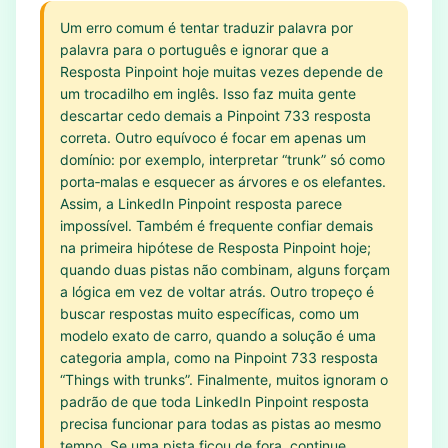
Um erro comum é tentar traduzir palavra por
palavra para o português e ignorar que a
Resposta Pinpoint hoje muitas vezes depende de
um trocadilho em inglês. Isso faz muita gente
descartar cedo demais a Pinpoint 733 resposta
correta. Outro equívoco é focar em apenas um
domínio: por exemplo, interpretar “trunk” só como
porta‑malas e esquecer as árvores e os elefantes.
Assim, a LinkedIn Pinpoint resposta parece
impossível. Também é frequente confiar demais
na primeira hipótese de Resposta Pinpoint hoje;
quando duas pistas não combinam, alguns forçam
a lógica em vez de voltar atrás. Outro tropeço é
buscar respostas muito específicas, como um
modelo exato de carro, quando a solução é uma
categoria ampla, como na Pinpoint 733 resposta
“Things with trunks”. Finalmente, muitos ignoram o
padrão de que toda LinkedIn Pinpoint resposta
precisa funcionar para todas as pistas ao mesmo
tempo. Se uma pista ficou de fora, continue