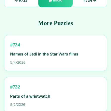
🏠
Início
← #
732
#
734
→
More Puzzles
#
734
Names of Jedi in the Star Wars films
5/4/2026
#
732
Parts of a wristwatch
5/2/2026