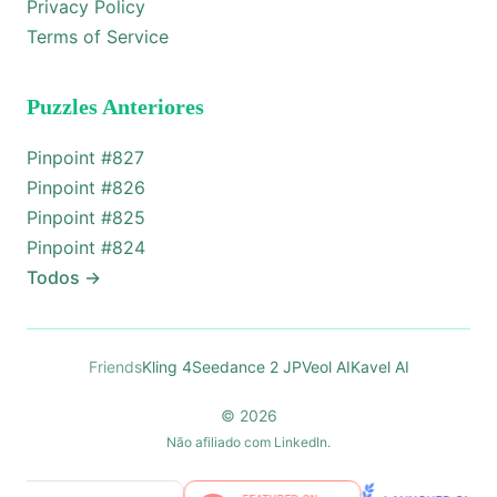
Privacy Policy
Terms of Service
Puzzles Anteriores
Pinpoint #
827
Pinpoint #
826
Pinpoint #
825
Pinpoint #
824
Todos
→
Friends
Kling 4
Seedance 2 JP
Veol AI
Kavel AI
© 2026
Não afiliado com LinkedIn.