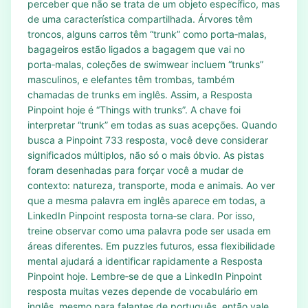
perceber que não se trata de um objeto específico, mas
de uma característica compartilhada. Árvores têm
troncos, alguns carros têm “trunk” como porta‑malas,
bagageiros estão ligados a bagagem que vai no
porta‑malas, coleções de swimwear incluem “trunks”
masculinos, e elefantes têm trombas, também
chamadas de trunks em inglês. Assim, a Resposta
Pinpoint hoje é “Things with trunks”. A chave foi
interpretar “trunk” em todas as suas acepções. Quando
busca a Pinpoint 733 resposta, você deve considerar
significados múltiplos, não só o mais óbvio. As pistas
foram desenhadas para forçar você a mudar de
contexto: natureza, transporte, moda e animais. Ao ver
que a mesma palavra em inglês aparece em todas, a
LinkedIn Pinpoint resposta torna‑se clara. Por isso,
treine observar como uma palavra pode ser usada em
áreas diferentes. Em puzzles futuros, essa flexibilidade
mental ajudará a identificar rapidamente a Resposta
Pinpoint hoje. Lembre‑se de que a LinkedIn Pinpoint
resposta muitas vezes depende de vocabulário em
inglês, mesmo para falantes de português, então vale