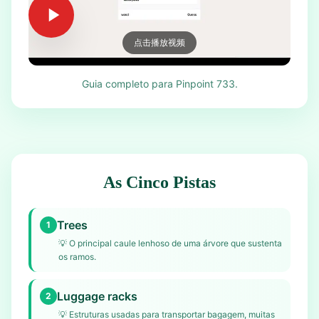
点击播放视频
Guia completo para Pinpoint 733.
As Cinco Pistas
Trees
1
💡
O principal caule lenhoso de uma árvore que sustenta
os ramos.
Luggage racks
2
💡
Estruturas usadas para transportar bagagem, muitas