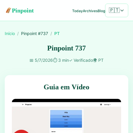
Pinpoint
🇵🇹
Today
Archives
Blog
Início
/
Pinpoint #
737
/
PT
Pinpoint 737
📅
5/7/2026
⏱️
3 min
✓
Verificado
🌍
PT
Guia em Vídeo