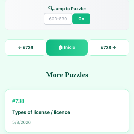
🔍
Jump to Puzzle:
Go
🏠
Início
← #
736
#
738
→
More Puzzles
#
738
Types of license / licence
5/8/2026