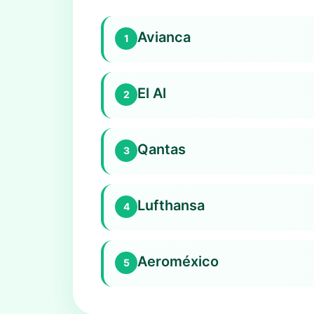
Avianca
1
El Al
2
Qantas
3
Lufthansa
4
Aeroméxico
5