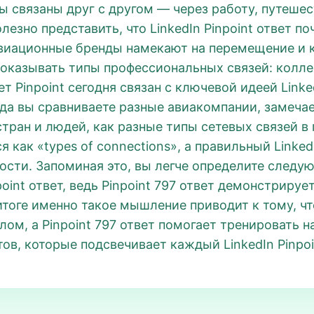
мы связаны друг с другом — через работу, путеше
лезно представить, что LinkedIn Pinpoint ответ п
Авиационные бренды намекают на перемещение и
показывать типы профессиональных связей: колле
т Pinpoint сегодня связан с ключевой идеей Link
да вы сравниваете разные авиакомпании, замечае
тран и людей, как разные типы сетевых связей в 
 как «types of connections», а правильный Linked
ости. Запоминая это, вы легче определите следую
oint ответ, ведь Pinpoint 797 ответ демонстрируе
тоге именно такое мышление приводит к тому, что
ом, а Pinpoint 797 ответ помогает тренировать
ов, которые подсвечивает каждый LinkedIn Pinpoi