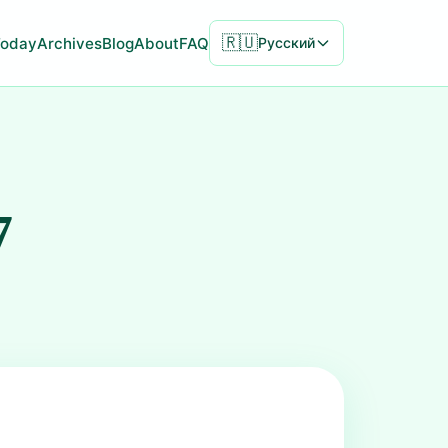
🇷🇺
Today
Archives
Blog
About
FAQ
Русский
7