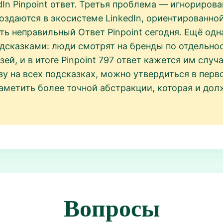
dIn Pinpoint ответ. Третья проблема — игнориров
оздаются в экосистеме LinkedIn, ориентированной
ать неправильный Ответ Pinpoint сегодня. Ещё од
сказками: люди смотрят на бренды по отдельности
й, и в итоге Pinpoint 797 ответ кажется им случ
езу на всех подсказках, можно утвердиться в пер
е заметить более точной абстракции, которая и д
Вопросы