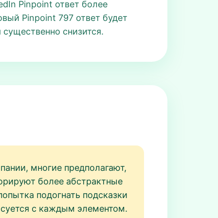
dIn Pinpoint ответ более
ый Pinpoint 797 ответ будет
я существенно снизится.
пании, многие предполагают,
гнорируют более абстрактные
 попытка подогнать подсказки
асуется с каждым элементом.