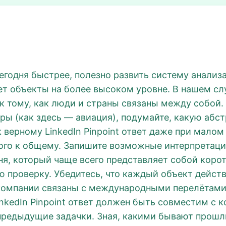
егодня быстрее, полезно развить систему анализа
ет объекты на более высоком уровне. В нашем сл
я к тому, как люди и страны связаны между собой.
еры (как здесь — авиация), подумайте, какую абс
 верному LinkedIn Pinpoint ответ даже при малом
ого к общему. Запишите возможные интерпретации
дня, который чаще всего представляет собой коро
ю проверку. Убедитесь, что каждый объект дейс
омпании связаны с международными перелётами, л
LinkedIn Pinpoint ответ должен быть совместим с
 предыдущие задачки. Зная, какими бывают прошлы