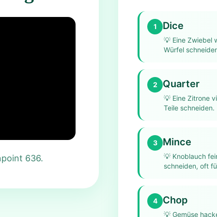
Dice
1
💡
Eine Zwiebel w
Würfel schneiden
Quarter
2
💡
Eine Zitrone v
Teile schneiden.
Mince
3
💡
Knoblauch fei
npoint 636.
schneiden, oft f
Chop
4
💡
Gemüse hacken