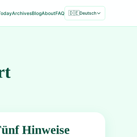
🇩🇪
Today
Archives
Blog
About
FAQ
Deutsch
rt
Fünf Hinweise