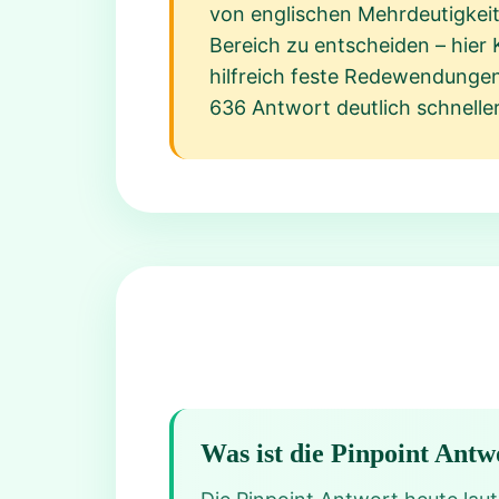
von englischen Mehrdeutigkeite
Bereich zu entscheiden – hier 
hilfreich feste Redewendungen 
636 Antwort deutlich schneller
Was ist die Pinpoint Antw