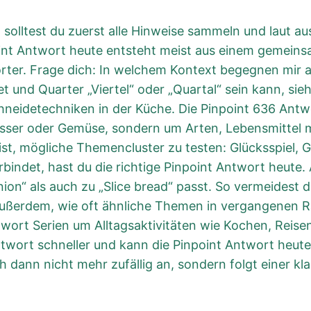
, solltest du zuerst alle Hinweise sammeln und laut a
oint Antwort heute entsteht meist aus einem gemeins
rter. Frage dich: In welchem Kontext begegnen mir a
 und Quarter „Viertel“ oder „Quartal“ sein kann, sie
chneidetechniken in der Küche. Die Pinpoint 636 Antw
esser oder Gemüse, sondern um Arten, Lebensmittel 
 ist, mögliche Themencluster zu testen: Glücksspiel, 
erbindet, hast du die richtige Pinpoint Antwort heute.
ion“ als auch zu „Slice bread“ passt. So vermeidest 
 außerdem, wie oft ähnliche Themen in vergangenen 
wort Serien um Alltagsaktivitäten wie Kochen, Reise
Antwort schneller und kann die Pinpoint Antwort heut
ch dann nicht mehr zufällig an, sondern folgt einer 