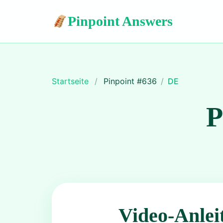
Pinpoint Answers
Startseite
/
Pinpoint #
636
/
DE
P
Video-Anlei