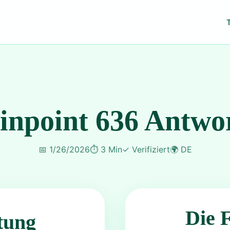
inpoint 636 Antwo
📅
1/26/2026
⏱️
3 Min
✓
Verifiziert
🌍
DE
Die 
tung