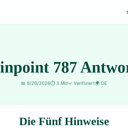
inpoint 787 Antwo
📅
6/26/2026
⏱️
3 Min
✓
Verifiziert
🌍
DE
Die Fünf Hinweise