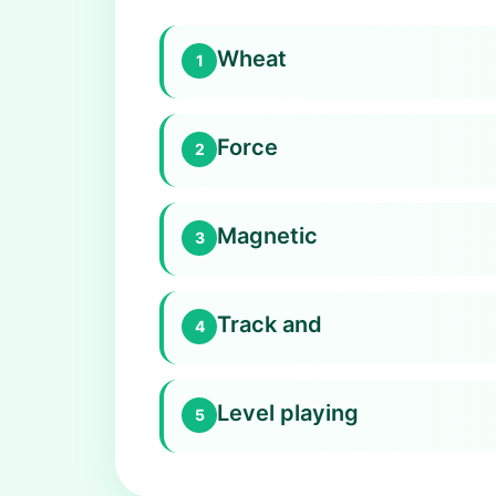
Wheat
1
Force
2
Magnetic
3
Track and
4
Level playing
5