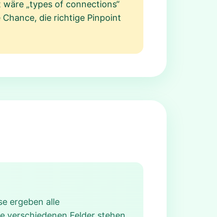
t wäre „types of connections“
 Chance, die richtige Pinpoint
se ergeben alle
ese verschiedenen Felder stehen