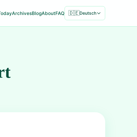
🇩🇪
Today
Archives
Blog
About
FAQ
Deutsch
rt