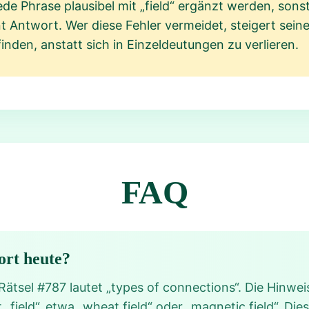
de Phrase plausibel mit „field“ ergänzt werden, sons
t Antwort. Wer diese Fehler vermeidet, steigert seine
inden, anstatt sich in Einzeldeutungen zu verlieren.
FAQ
ort heute?
Rätsel #787 lautet „types of connections“. Die Hinwei
field“, etwa „wheat field“ oder „magnetic field“. Di