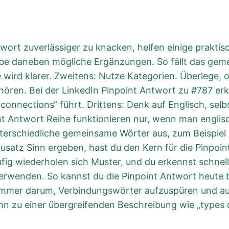
ort zuverlässiger zu knacken, helfen einige praktisch
be daneben mögliche Ergänzungen. So fällt das gemei
 wird klarer. Zweitens: Nutze Kategorien. Überlege, o
ören. Bei der LinkedIn Pinpoint Antwort zu #787 er
 connections“ führt. Drittens: Denk auf Englisch, sel
int Antwort Reihe funktionieren nur, wenn man engl
erschiedliche gemeinsame Wörter aus, zum Beispiel „fiel
satz Sinn ergeben, hast du den Kern für die Pinpoin
ufig wiederholen sich Muster, und du erkennst schnel
erwenden. So kannst du die Pinpoint Antwort heute b
 immer darum, Verbindungswörter aufzuspüren und au
nn zu einer übergreifenden Beschreibung wie „types 