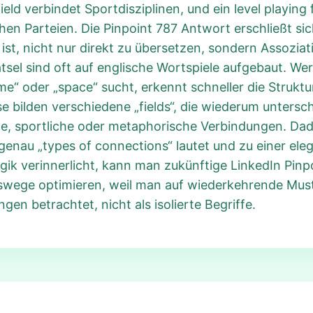
eld verbindet Sportdisziplinen, und ein level playing f
en Parteien. Die Pinpoint 787 Antwort erschließt si
ist, nicht nur direkt zu übersetzen, sondern Assozia
tsel sind oft auf englische Wortspiele aufgebaut. 
time“ oder „space“ sucht, erkennt schneller die Strukt
se bilden verschiedene „fields“, die wiederum untersc
iche, sportliche oder metaphorische Verbindungen. Da
t genau „types of connections“ lautet und zu einer 
gik verinnerlicht, kann man zukünftige LinkedIn Pinp
swege optimieren, weil man auf wiederkehrende Must
n betrachtet, nicht als isolierte Begriffe.