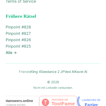
Terms of Service
Frühere Rätsel
Pinpoint #
828
Pinpoint #
827
Pinpoint #
826
Pinpoint #
825
Alle
→
Friends
Kling 4
Seedance 2 JP
Veol AI
Kavel AI
© 2026
Nicht mit LinkedIn verbunden.