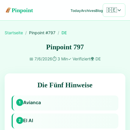
Pinpoint
🇩🇪
Today
Archives
Blog
Startseite
/
Pinpoint #
797
/
DE
Pinpoint 797
📅
7/6/2026
⏱️
3 Min
✓
Verifiziert
🌍
DE
Die Fünf Hinweise
Avianca
1
El Al
2