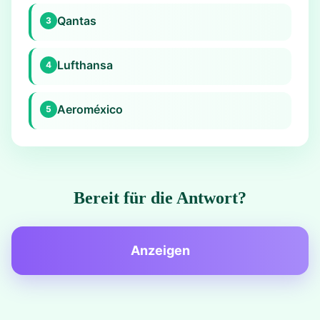
Qantas
3
Lufthansa
4
Aeroméxico
5
Bereit für die Antwort?
Anzeigen