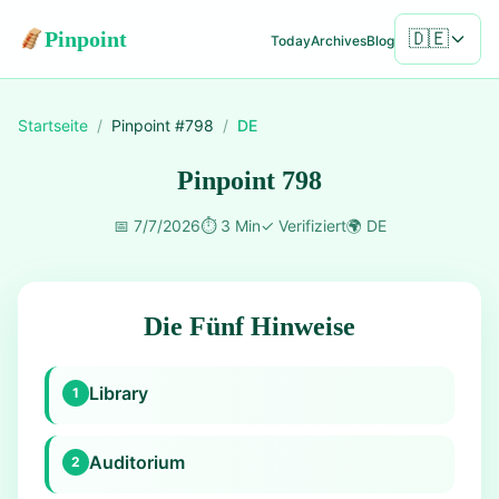
Pinpoint
🇩🇪
Today
Archives
Blog
Startseite
/
Pinpoint #
798
/
DE
Pinpoint 798
📅
7/7/2026
⏱️
3 Min
✓
Verifiziert
🌍
DE
Die Fünf Hinweise
Library
1
Auditorium
2