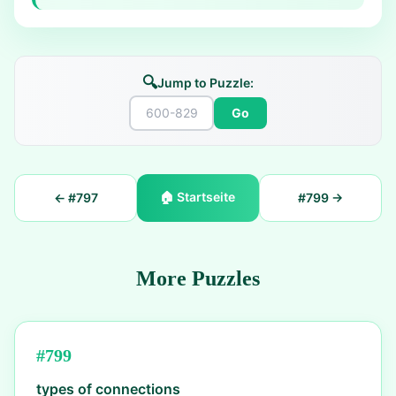
🔍
Jump to Puzzle:
Go
🏠
Startseite
← #
797
#
799
→
More Puzzles
#
799
types of connections