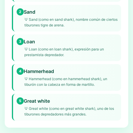
Sand
2
💡
Sand (como en sand shark), nombre común de ciertos
tiburones tigre de arena.
Loan
3
💡
Loan (como en loan shark), expresión para un
prestamista depredador.
Hammerhead
4
💡
Hammerhead (como en hammerhead shark), un
tiburón con la cabeza en forma de martillo.
Great white
5
💡
Great white (como en great white shark), uno de los
tiburones depredadores más grandes.