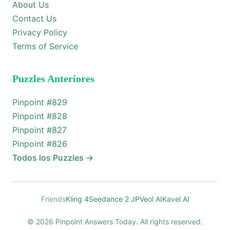
About Us
Contact Us
Privacy Policy
Terms of Service
Puzzles Anteriores
Pinpoint #
829
Pinpoint #
828
Pinpoint #
827
Pinpoint #
826
Todos los Puzzles
→
Friends
Kling 4
Seedance 2 JP
Veol AI
Kavel AI
© 2026 Pinpoint Answers Today. All rights reserved.