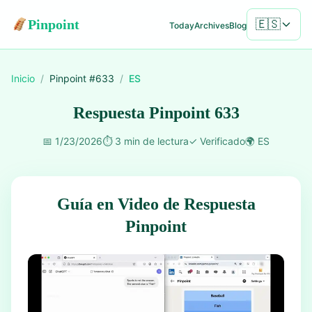
Pinpoint
🇪🇸
Today
Archives
Blog
Inicio
/
Pinpoint #
633
/
ES
Respuesta Pinpoint 633
📅
1/23/2026
⏱️
3 min de lectura
✓
Verificado
🌍
ES
Guía en Video de Respuesta
Pinpoint