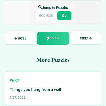
🔍
Jump to Puzzle:
Go
🏠
Inicio
← #
635
#
637
→
More Puzzles
#
637
Things you hang from a wall
1/27/2026