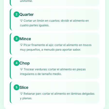
uniforme.
Quarter
2
💡
Cortar un limón en cuartos: dividir el alimento en
cuatro partes iguales.
Mince
3
💡
Picar finamente el ajo: cortar el alimento en trozos
muy pequeños, a menudo para aportar sabor.
Chop
4
💡
Trocear verduras: cortar el alimento en piezas
irregulares o de tamaño medio.
Slice
5
💡
Rebanar pan: cortar el alimento en láminas delgadas
y planas.