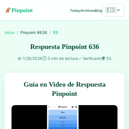
Pinpoint
🇪🇸
Today
Archives
Blog
Inicio
/
Pinpoint #
636
/
ES
Respuesta Pinpoint 636
📅
1/26/2026
⏱️
3 min de lectura
✓
Verificado
🌍
ES
Guía en Video de Respuesta
Pinpoint