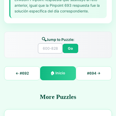
anterior, igual que la Pinpoint 693 respuesta fue la
solución específica del día correspondiente.
🔍
Jump to Puzzle:
Go
🏠
Inicio
← #
692
#
694
→
More Puzzles