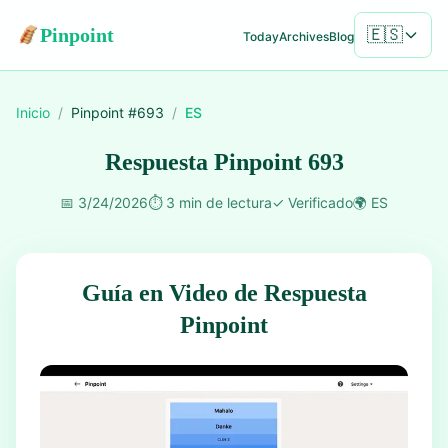
Pinpoint
🇪🇸
Today
Archives
Blog
Inicio
/
Pinpoint #
693
/
ES
Respuesta Pinpoint 693
📅
3/24/2026
⏱️
3 min de lectura
✓
Verificado
🌍
ES
Guía en Video de Respuesta
Pinpoint