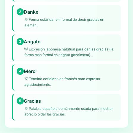
Danke
2
💡
Forma estándar e informal de decir gracias en
alemán.
Arigato
3
💡
Expresión japonesa habitual para dar las gracias (la
forma más formal es arigato gozaimasu).
Merci
4
💡
Término cotidiano en francés para expresar
agradecimiento.
Gracias
5
💡
Palabra española comúnmente usada para mostrar
aprecio o dar las gracias.