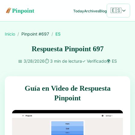
Pinpoint
🇪🇸
Today
Archives
Blog
Inicio
/
Pinpoint #
697
/
ES
Respuesta Pinpoint 697
📅
3/28/2026
⏱️
3 min de lectura
✓
Verificado
🌍
ES
Guía en Video de Respuesta
Pinpoint