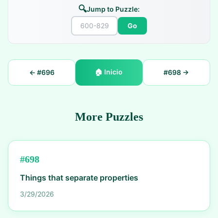
🔍
Jump to Puzzle:
Go
🏠
Inicio
← #
696
#
698
→
More Puzzles
#
698
Things that separate properties
3/29/2026