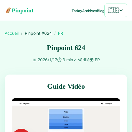
Pinpoint
🇫🇷
Today
Archives
Blog
Accueil
/
Pinpoint #
624
/
FR
Pinpoint 624
📅
2026/1/17
⏱️
3 min
✓
Vérifié
🌍
FR
Guide Vidéo