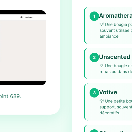
Aromather
1
💡
Une bougie pa
souvent utilisée 
ambiance.
Unscented
2
💡
Une bougie no
repas ou dans d
Votive
3
oint 689.
💡
Une petite bo
support, souvent
décoratifs.