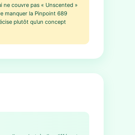
qui ne couvre pas « Unscented »
aire manquer la Pinpoint 689
récise plutôt qu’un concept