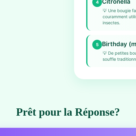
Citronella
4
💡
Une bougie fab
couramment utili
insectes.
Birthday (m
5
💡
De petites bo
souffle tradition
Prêt pour la Réponse?