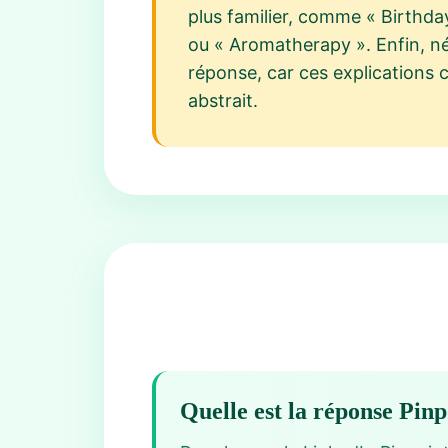
plus familier, comme « Birthday
ou « Aromatherapy ». Enfin, nég
réponse, car ces explications c
abstrait.
Quelle est la réponse Pin