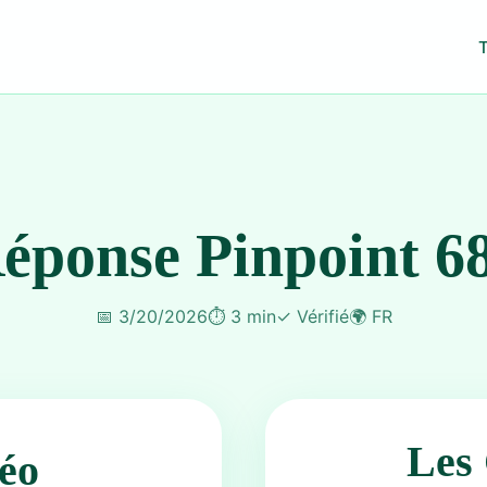
éponse Pinpoint 6
📅
3/20/2026
⏱️
3 min
✓
Vérifié
🌍
FR
Les 
éo