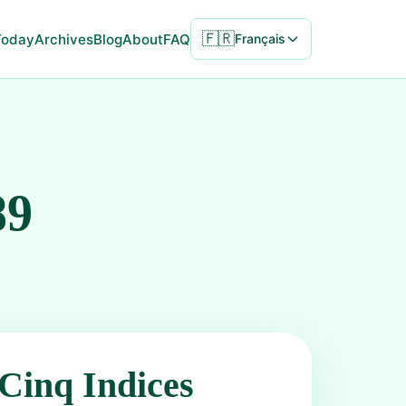
🇫🇷
Today
Archives
Blog
About
FAQ
Français
89
Cinq Indices