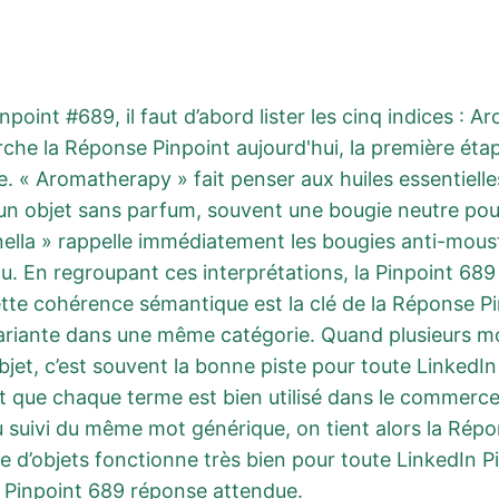
npoint #689, il faut d’abord lister les cinq indices :
rche la Réponse Pinpoint aujourd'hui, la première ét
. « Aromatherapy » fait penser aux huiles essentiell
n objet sans parfum, souvent une bougie neutre pour 
onella » rappelle immédiatement les bougies anti-moust
u. En regroupant ces interprétations, la Pinpoint 689
tte cohérence sémantique est la clé de la Réponse Pi
 variante dans une même catégorie. Quand plusieurs m
jet, c’est souvent la bonne piste pour toute LinkedIn
t que chaque terme est bien utilisé dans le commerce 
 suivi du même mot générique, on tient alors la Répo
e d’objets fonctionne très bien pour toute LinkedIn P
a Pinpoint 689 réponse attendue.