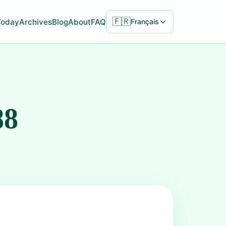
🇫🇷
Today
Archives
Blog
About
FAQ
Français
88