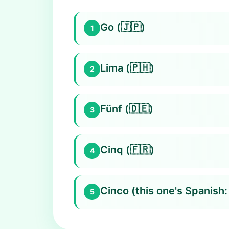
Go (🇯🇵)
1
Lima (🇵🇭)
2
Fünf (🇩🇪)
3
Cinq (🇫🇷)
4
Cinco (this one's Spanish:
5