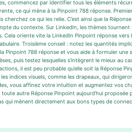
es, commencez par identifier tous les éléments récurr
ente, ce qui mène à la Pinpoint 788 réponse. Premier 
herchez ce qui les relie. C’est ainsi que la Réponse 
ompte du contexte. Sur LinkedIn, les thèmes tournent 
 Cela oriente vite la LinkedIn Pinpoint réponse vers l
bulaire. Troisième conseil : notez les quantités impli
 la Pinpoint 788 réponse et vous aide à formuler une 
èses, puis testez lesquelles s’intègrent le mieux au ca
actions, il est peu probable qu’elle soit la Réponse Pi
les indices visuels, comme les drapeaux, qui dirigero
es, vous affinez votre intuition et augmentez vos ch
toute autre Réponse Pinpoint aujourd’hui proposée pa
as qui mènent directement aux bons types de connecti