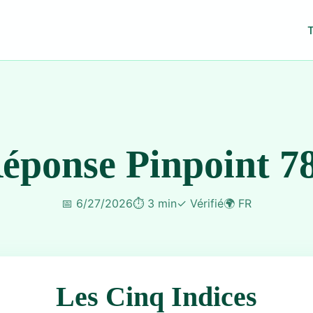
éponse Pinpoint 7
📅
6/27/2026
⏱️
3 min
✓
Vérifié
🌍
FR
Les Cinq Indices