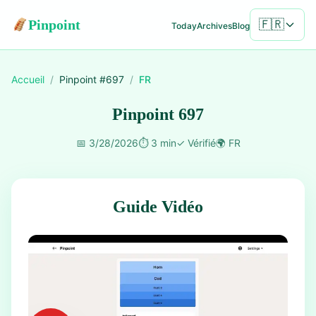
Pinpoint
🇫🇷
Today
Archives
Blog
Accueil
/
Pinpoint #
697
/
FR
Pinpoint 697
📅
3/28/2026
⏱️
3 min
✓
Vérifié
🌍
FR
Guide Vidéo