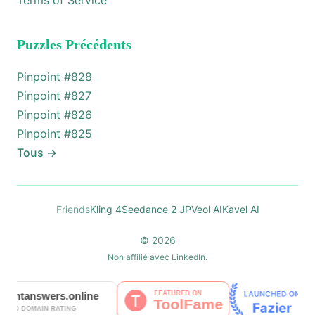
Terms of Service
Puzzles Précédents
Pinpoint #
828
Pinpoint #
827
Pinpoint #
826
Pinpoint #
825
Tous
→
Friends
Kling 4
Seedance 2 JP
Veol AI
Kavel AI
© 2026
Non affilié avec LinkedIn.