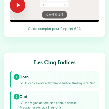
点击播放视频
Guide complet pour Pinpoint 697.
Les Cinq Indices
Horn
1
💡
Un cap célèbre à l’extrémité sud de l’Amérique du Sud.
Cod
2
💡
Une région côtière bien connue dans le
Massachusetts, aux États‑Unis.