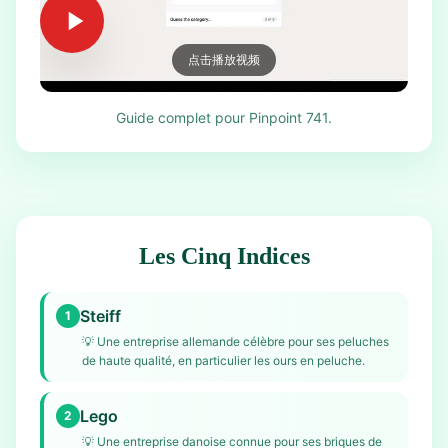
点击播放视频
Guide complet pour Pinpoint 741.
Les Cinq Indices
Steiff
1
💡
Une entreprise allemande célèbre pour ses peluches
de haute qualité, en particulier les ours en peluche.
Lego
2
💡
Une entreprise danoise connue pour ses briques de