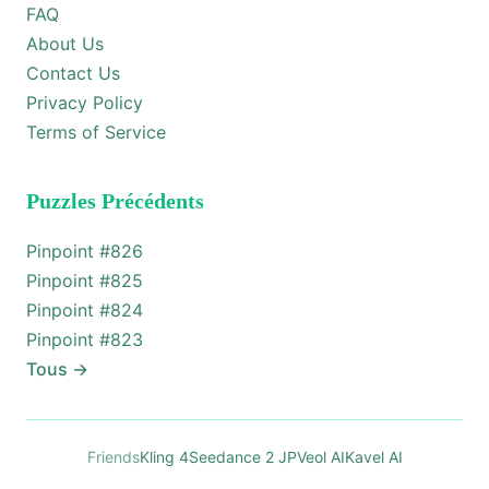
FAQ
About Us
Contact Us
Privacy Policy
Terms of Service
Puzzles Précédents
Pinpoint #
826
Pinpoint #
825
Pinpoint #
824
Pinpoint #
823
Tous
→
Friends
Kling 4
Seedance 2 JP
Veol AI
Kavel AI