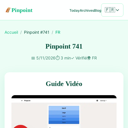
Pinpoint
🇫🇷
Today
Archives
Blog
Accueil
/
Pinpoint #
741
/
FR
Pinpoint 741
📅
5/11/2026
⏱️
3 min
✓
Vérifié
🌍
FR
Guide Vidéo