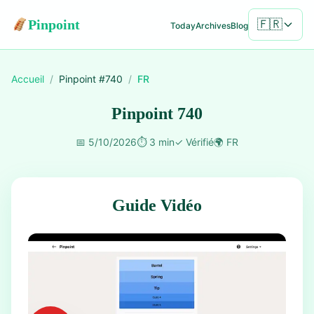
Pinpoint
🇫🇷
Today
Archives
Blog
Accueil
/
Pinpoint #
740
/
FR
Pinpoint 740
📅
5/10/2026
⏱️
3 min
✓
Vérifié
🌍
FR
Guide Vidéo