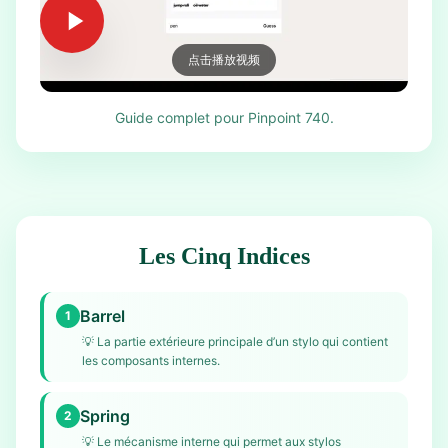
点击播放视频
Guide complet pour Pinpoint 740.
Les Cinq Indices
Barrel
1
💡
La partie extérieure principale d’un stylo qui contient
les composants internes.
Spring
2
💡
Le mécanisme interne qui permet aux stylos