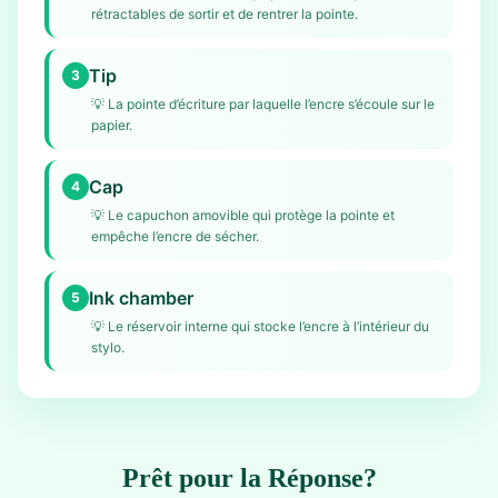
rétractables de sortir et de rentrer la pointe.
Tip
3
💡
La pointe d’écriture par laquelle l’encre s’écoule sur le
papier.
Cap
4
💡
Le capuchon amovible qui protège la pointe et
empêche l’encre de sécher.
Ink chamber
5
💡
Le réservoir interne qui stocke l’encre à l’intérieur du
stylo.
Prêt pour la Réponse?