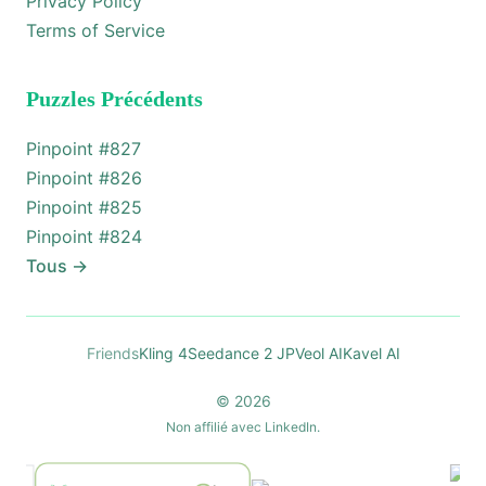
Privacy Policy
Terms of Service
Puzzles Précédents
Pinpoint #
827
Pinpoint #
826
Pinpoint #
825
Pinpoint #
824
Tous
→
Friends
Kling 4
Seedance 2 JP
Veol AI
Kavel AI
© 2026
Non affilié avec LinkedIn.