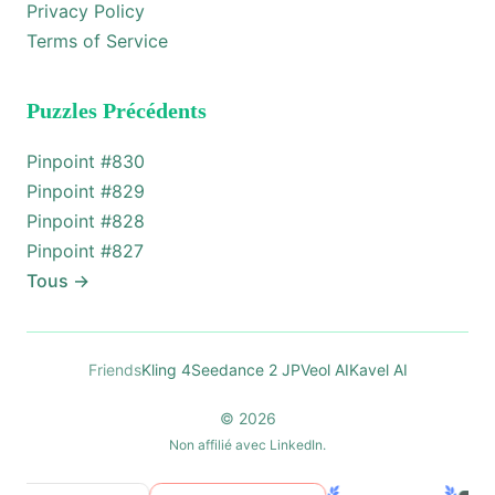
Privacy Policy
Terms of Service
Puzzles Précédents
Pinpoint #
830
Pinpoint #
829
Pinpoint #
828
Pinpoint #
827
Tous
→
Friends
Kling 4
Seedance 2 JP
Veol AI
Kavel AI
© 2026
Non affilié avec LinkedIn.