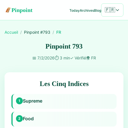
Pinpoint
🇫🇷
Today
Archives
Blog
Accueil
/
Pinpoint #
793
/
FR
Pinpoint 793
📅
7/2/2026
⏱️
3 min
✓
Vérifié
🌍
FR
Les Cinq Indices
Supreme
1
Food
2