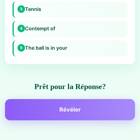
Tennis
3
Contempt of
4
The ball is in your
5
Prêt pour la Réponse?
Révéler