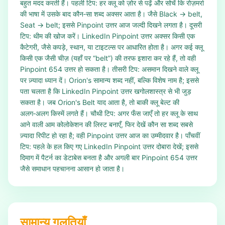
बहुत मदद करती हैं। पहली टिप: हर क्लू को ज़ोर से पढ़ें और सोचें कि रोज़मर्रा
की भाषा में उसके बाद कौन‑सा शब्द अक्सर आता है। जैसे Black → belt,
Seat → belt; इससे Pinpoint उत्तर आज जल्दी दिखने लगता है। दूसरी
टिप: थीम की खोज करें। LinkedIn Pinpoint उत्तर अक्सर किसी एक
कैटेगरी, जैसे कपड़े, स्थान, या टाइटल्स पर आधारित होता है। अगर कई क्लू
किसी एक जैसी चीज़ (यहाँ पर “belt”) की तरफ इशारा कर रहे हैं, तो वही
Pinpoint 654 उत्तर हो सकता है। तीसरी टिप: असमान दिखने वाले क्लू
पर ज़्यादा ध्यान दें। Orion's सामान्य शब्द नहीं, बल्कि विशेष नाम है; इससे
पता चलता है कि LinkedIn Pinpoint उत्तर खगोलशास्त्र से भी जुड़
सकता है। जब Orion's Belt याद आता है, तो बाकी क्लू बेल्ट की
अलग‑अलग किस्में लगते हैं। चौथी टिप: अगर फँस जाएँ तो हर क्लू के साथ
आने वाली आम कोलोकेशन की लिस्ट बनाएँ, फिर देखें कौन सा शब्द सबसे
ज़्यादा रिपीट हो रहा है; वही Pinpoint उत्तर आज का उम्मीदवार है। पाँचवीं
टिप: पहले के हल किए गए LinkedIn Pinpoint उत्तर दोबारा देखें; इससे
दिमाग में पैटर्न का डेटाबेस बनता है और अगली बार Pinpoint 654 उत्तर
जैसे समाधान पहचानना आसान हो जाता है।
सामान्य गलतियाँ