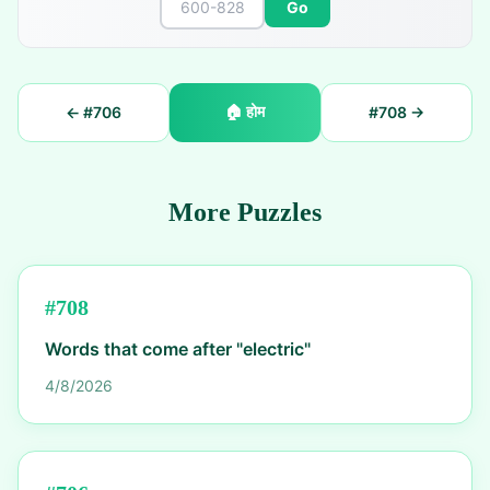
Go
🏠
होम
← #
706
#
708
→
More Puzzles
#
708
Words that come after "electric"
4/8/2026