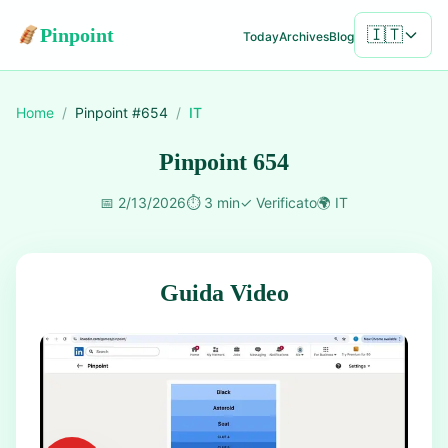
Pinpoint
🇮🇹
Today
Archives
Blog
Home
/
Pinpoint #
654
/
IT
Pinpoint 654
📅
2/13/2026
⏱️
3 min
✓
Verificato
🌍
IT
Guida Video