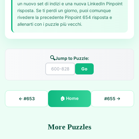
un nuovo set di indizi e una nuova LinkedIn Pinpoint
risposta. Se ti perdi un giorno, puoi comunque
rivedere la precedente Pinpoint 654 risposta e
allenarti con i puzzle più vecchi.
🔍
Jump to Puzzle:
Go
🏠
Home
← #
653
#
655
→
More Puzzles