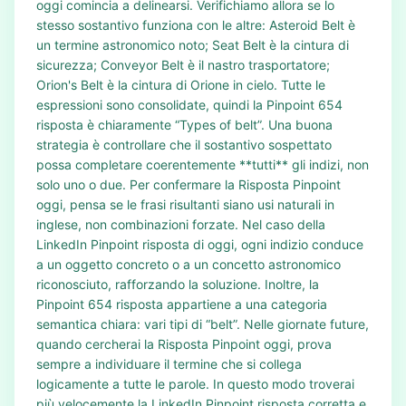
oggi comincia a delinearsi. Verifichiamo allora se lo
stesso sostantivo funziona con le altre: Asteroid Belt è
un termine astronomico noto; Seat Belt è la cintura di
sicurezza; Conveyor Belt è il nastro trasportatore;
Orion's Belt è la cintura di Orione in cielo. Tutte le
espressioni sono consolidate, quindi la Pinpoint 654
risposta è chiaramente “Types of belt”. Una buona
strategia è controllare che il sostantivo sospettato
possa completare coerentemente **tutti** gli indizi, non
solo uno o due. Per confermare la Risposta Pinpoint
oggi, pensa se le frasi risultanti siano usi naturali in
inglese, non combinazioni forzate. Nel caso della
LinkedIn Pinpoint risposta di oggi, ogni indizio conduce
a un oggetto concreto o a un concetto astronomico
riconosciuto, rafforzando la soluzione. Inoltre, la
Pinpoint 654 risposta appartiene a una categoria
semantica chiara: vari tipi di “belt”. Nelle giornate future,
quando cercherai la Risposta Pinpoint oggi, prova
sempre a individuare il termine che si collega
logicamente a tutte le parole. In questo modo troverai
più velocemente la LinkedIn Pinpoint risposta corretta e