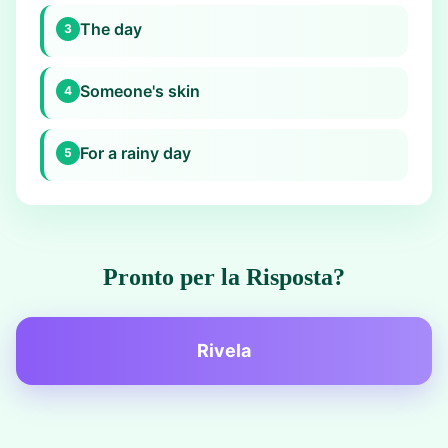
The day
3
Someone's skin
4
For a rainy day
5
Pronto per la Risposta?
Rivela