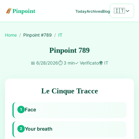
Pinpoint
🇮🇹
Today
Archives
Blog
Home
/
Pinpoint #
789
/
IT
Pinpoint 789
📅
6/28/2026
⏱️
3 min
✓
Verificato
🌍
IT
Le Cinque Tracce
Face
1
Your breath
2