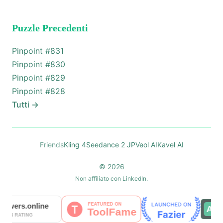
Puzzle Precedenti
Pinpoint #
831
Pinpoint #
830
Pinpoint #
829
Pinpoint #
828
Tutti
→
Friends
Kling 4
Seedance 2 JP
Veol AI
Kavel AI
© 2026
Non affiliato con LinkedIn.