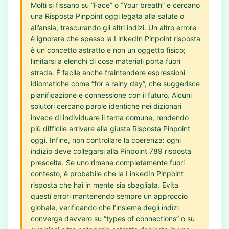
Molti si fissano su “Face” o “Your breath” e cercano
una Risposta Pinpoint oggi legata alla salute o
all’ansia, trascurando gli altri indizi. Un altro errore
è ignorare che spesso la LinkedIn Pinpoint risposta
è un concetto astratto e non un oggetto fisico;
limitarsi a elenchi di cose materiali porta fuori
strada. È facile anche fraintendere espressioni
idiomatiche come “for a rainy day”, che suggerisce
pianificazione e connessione con il futuro. Alcuni
solutori cercano parole identiche nei dizionari
invece di individuare il tema comune, rendendo
più difficile arrivare alla giusta Risposta Pinpoint
oggi. Infine, non controllare la coerenza: ogni
indizio deve collegarsi alla Pinpoint 789 risposta
prescelta. Se uno rimane completamente fuori
contesto, è probabile che la LinkedIn Pinpoint
risposta che hai in mente sia sbagliata. Evita
questi errori mantenendo sempre un approccio
globale, verificando che l’insieme degli indizi
converga davvero su “types of connections” o su