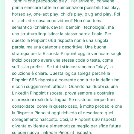
“termini che precedono play”. Per arrivarci, conviene
prima elencare tutte le combinazioni possibili: foul play,
horseplay, one-act play, child’s play, plug and play. Poi
ci si chiede: cosa condividono? Non è un tema
semantico (crimine, cavalli, bambini, tecnologia), ma
una struttura linguistica: la stessa parola finale. Per
questo la Pinpoint 666 risposta non è una singola
parola, ma una categoria descrittiva. Una buona
strategia per la Risposta Pinpoint oggi è verificare se gli
indizi possono avere una stessa coda o testa, come
suffissi o prefissi. Se tutti si incastrano con “play”, la
soluzione è chiara. Questa logica spiega perché la
Pinpoint 666 risposta è coerente con tutte le definizioni
e con i suggerimenti ufficiali. Quando hai dubbi su una
LinkedIn Pinpoint risposta, prova sempre a costruire
espressioni reali della lingua. Se esistono cinque frasi
consolidate, come in questo caso, è molto probabile che
la Risposta Pinpoint oggi richieda di descrivere quel
collegamento nascosto. Così, la Pinpoint 666 risposta
diventa evidente e si memorizza meglio per sfide future
su ogni nuova LinkedIn Pinpoint risposta.