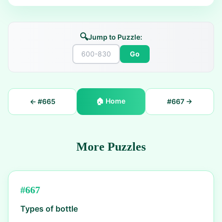
🔍
Jump to Puzzle:
Go
🏠
Home
← #
665
#
667
→
More Puzzles
#
667
Types of bottle