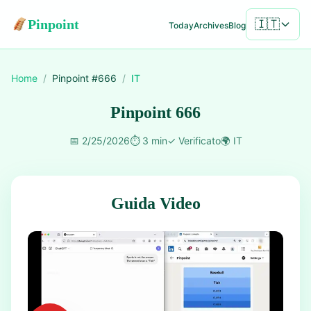
Pinpoint
🇮🇹
Today
Archives
Blog
Home
/
Pinpoint #
666
/
IT
Pinpoint 666
📅
2/25/2026
⏱️
3 min
✓
Verificato
🌍
IT
Guida Video