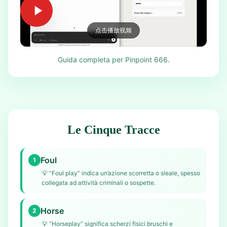
点击播放视频
Guida completa per Pinpoint 666.
Le Cinque Tracce
Foul
1
💡
“Foul play” indica un’azione scorretta o sleale, spesso
collegata ad attività criminali o sospette.
Horse
2
💡
“Horseplay” significa scherzi fisici bruschi e