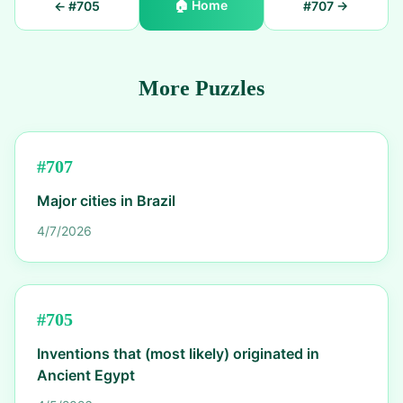
🏠
Home
← #
705
#
707
→
More Puzzles
#
707
Major cities in Brazil
4/7/2026
#
705
Inventions that (most likely) originated in
Ancient Egypt