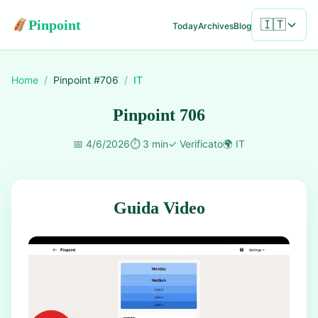
Pinpoint
🇮🇹
Today
Archives
Blog
Home
/
Pinpoint #
706
/
IT
Pinpoint 706
📅
4/6/2026
⏱️
3 min
✓
Verificato
🌍
IT
Guida Video