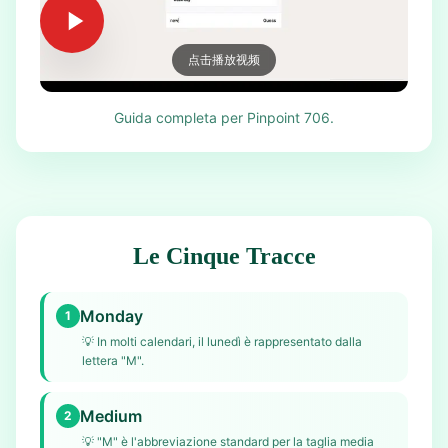
点击播放视频
Guida completa per Pinpoint 706.
Le Cinque Tracce
Monday
1
💡
In molti calendari, il lunedì è rappresentato dalla
lettera "M".
Medium
2
💡
"M" è l'abbreviazione standard per la taglia media