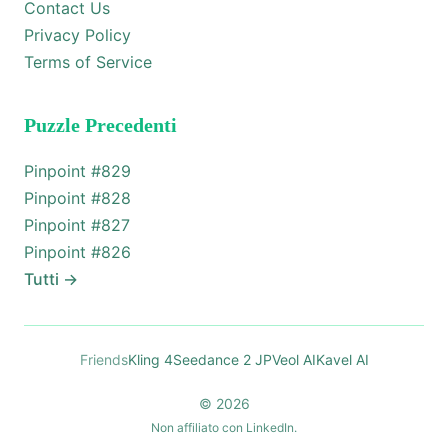
Contact Us
Privacy Policy
Terms of Service
Puzzle Precedenti
Pinpoint #
829
Pinpoint #
828
Pinpoint #
827
Pinpoint #
826
Tutti
→
Friends
Kling 4
Seedance 2 JP
Veol AI
Kavel AI
© 2026
Non affiliato con LinkedIn.