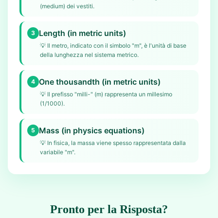
(medium) dei vestiti.
Length (in metric units)
3
💡
Il metro, indicato con il simbolo "m", è l'unità di base
della lunghezza nel sistema metrico.
One thousandth (in metric units)
4
💡
Il prefisso "milli-" (m) rappresenta un millesimo
(1/1000).
Mass (in physics equations)
5
💡
In fisica, la massa viene spesso rappresentata dalla
variabile "m".
Pronto per la Risposta?