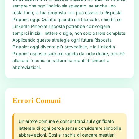
sempre che ogni indizio sia spiegato; se anche uno
resta fuori, la tua proposta non può essere la Risposta
Pinpoint oggi. Quinto: quando sei bloccato, chiediti se
LinkedIn Pinpoint risposta potrebbe coinvolgere
semplici iniziali, lettere o sigle, non solo parole complete.
Applicando queste strategie ogni futura Risposta
Pinpoint oggi diventa più prevedibile, e la LinkedIn
Pinpoint risposta sarà più rapida da individuare, perché
allenerai l’occhio ai pattern ricorrenti di simboli e
abbreviazioni.
Errori Comuni
Un errore comune è concentrarsi sul significato
letterale di ogni parola senza considerare simboli e
abbreviazioni. Così si rischia di cercare mestieri,