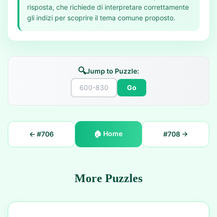
risposta, che richiede di interpretare correttamente
gli indizi per scoprire il tema comune proposto.
🔍
Jump to Puzzle:
Go
🏠
Home
← #
706
#
708
→
More Puzzles