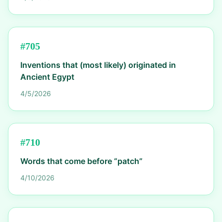
#
705
Inventions that (most likely) originated in
Ancient Egypt
4/5/2026
#
710
Words that come before “patch”
4/10/2026