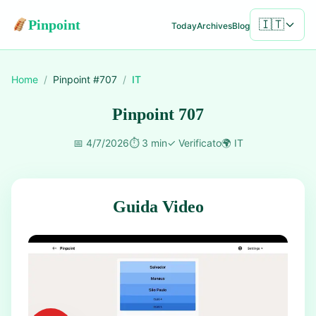
Pinpoint
🇮🇹
Today
Archives
Blog
Home
/
Pinpoint #
707
/
IT
Pinpoint 707
📅
4/7/2026
⏱️
3 min
✓
Verificato
🌍
IT
Guida Video