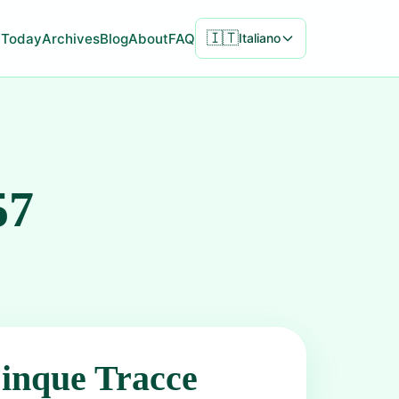
🇮🇹
Today
Archives
Blog
About
FAQ
Italiano
57
inque Tracce