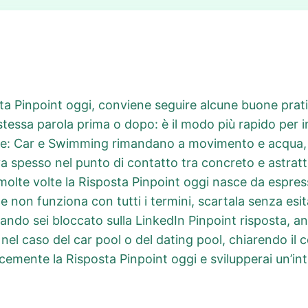
a Pinpoint oggi, conviene seguire alcune buone pratich
a stessa parola prima o dopo: è il modo più rapido per i
e: Car e Swimming rimandano a movimento e acqua, Ju
va spesso nel punto di contatto tra concreto e astratt
 molte volte la Risposta Pinpoint oggi nasce da espress
e non funziona con tutti i termini, scartala senza esit
ndo sei bloccato sulla LinkedIn Pinpoint risposta, anal
el caso del car pool o del dating pool, chiarendo il 
ocemente la Risposta Pinpoint oggi e svilupperai un’in