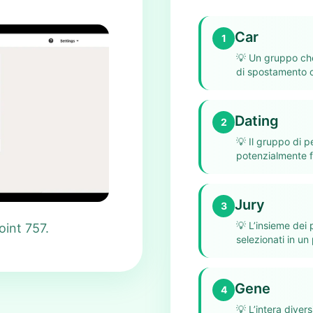
Car
1
💡
Un gruppo che 
di spostamento o 
Dating
2
💡
Il gruppo di 
potenzialmente f
Jury
3
💡
L’insieme dei p
int 757.
selezionati in un
Gene
4
💡
L’intera diver