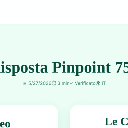
isposta Pinpoint 7
📅
5/27/2026
⏱️
3 min
✓
Verificato
🌍
IT
Le C
eo