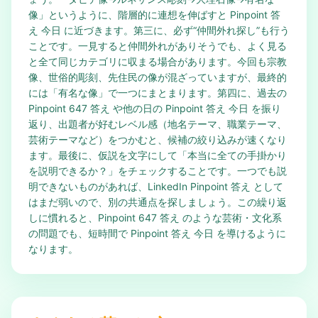
像」というように、階層的に連想を伸ばすと Pinpoint 答
え 今日 に近づきます。第三に、必ず“仲間外れ探し”も行う
ことです。一見すると仲間外れがありそうでも、よく見る
と全て同じカテゴリに収まる場合があります。今回も宗教
像、世俗的彫刻、先住民の像が混ざっていますが、最終的
には「有名な像」で一つにまとまります。第四に、過去の
Pinpoint 647 答え や他の日の Pinpoint 答え 今日 を振り
返り、出題者が好むレベル感（地名テーマ、職業テーマ、
芸術テーマなど）をつかむと、候補の絞り込みが速くなり
ます。最後に、仮説を文字にして「本当に全ての手掛かり
を説明できるか？」をチェックすることです。一つでも説
明できないものがあれば、LinkedIn Pinpoint 答え として
はまだ弱いので、別の共通点を探しましょう。この繰り返
しに慣れると、Pinpoint 647 答え のような芸術・文化系
の問題でも、短時間で Pinpoint 答え 今日 を導けるように
なります。