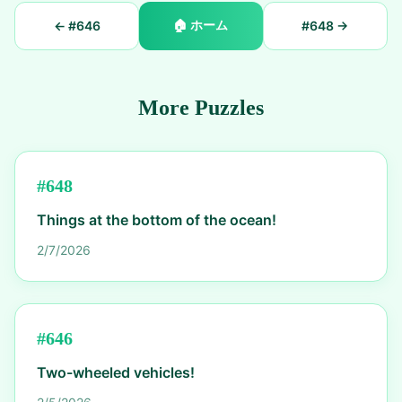
🏠
ホーム
← #
646
#
648
→
More Puzzles
#
648
Things at the bottom of the ocean!
2/7/2026
#
646
Two-wheeled vehicles!