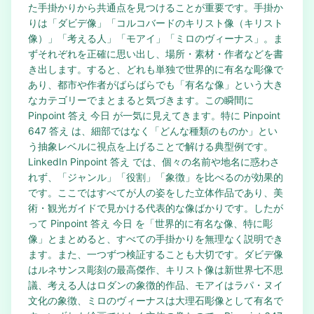
た手掛かりから共通点を見つけることが重要です。手掛か
りは「ダビデ像」「コルコバードのキリスト像（キリスト
像）」「考える人」「モアイ」「ミロのヴィーナス」。ま
ずそれぞれを正確に思い出し、場所・素材・作者などを書
き出します。すると、どれも単独で世界的に有名な彫像で
あり、都市や作者がばらばらでも「有名な像」という大き
なカテゴリーでまとまると気づきます。この瞬間に
Pinpoint 答え 今日 が一気に見えてきます。特に Pinpoint
647 答え は、細部ではなく「どんな種類のものか」とい
う抽象レベルに視点を上げることで解ける典型例です。
LinkedIn Pinpoint 答え では、個々の名前や地名に惑わさ
れず、「ジャンル」「役割」「象徴」を比べるのが効果的
です。ここではすべてが人の姿をした立体作品であり、美
術・観光ガイドで見かける代表的な像ばかりです。したが
って Pinpoint 答え 今日 を「世界的に有名な像、特に彫
像」とまとめると、すべての手掛かりを無理なく説明でき
ます。また、一つずつ検証することも大切です。ダビデ像
はルネサンス彫刻の最高傑作、キリスト像は新世界七不思
議、考える人はロダンの象徴的作品、モアイはラパ・ヌイ
文化の象徴、ミロのヴィーナスは大理石彫像として有名で