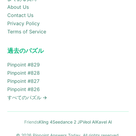
About Us
Contact Us
Privacy Policy
Terms of Service
過去のパズル
Pinpoint #
829
Pinpoint #
828
Pinpoint #
827
Pinpoint #
826
すべてのパズル
→
Friends
Kling 4
Seedance 2 JP
Veol AI
Kavel AI
© 2026 Pinpoint Answers Today. All rights reserved.