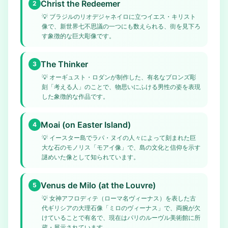
Christ the Redeemer
2
💡
ブラジルのリオデジャネイロに立つイエス・キリスト
像で、新世界七不思議の一つにも数えられる、街を見下ろ
す象徴的な巨大彫像です。
The Thinker
3
💡
オーギュスト・ロダンが制作した、有名なブロンズ彫
刻「考える人」のことで、物思いにふける男性の姿を表現
した象徴的な作品です。
Moai (on Easter Island)
4
💡
イースター島でラパ・ヌイの人々によって刻まれた巨
大な石のモノリス「モアイ像」で、島の文化と信仰を示す
謎めいた像として知られています。
Venus de Milo (at the Louvre)
5
💡
女神アフロディテ（ローマ名ヴィーナス）を表した古
代ギリシアの大理石像「ミロのヴィーナス」で、両腕が欠
けていることで有名で、現在はパリのルーヴル美術館に所
蔵・展示されています。