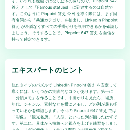
す。いずれも絵画ではなく立体の像なので、Pinpoint 647
答え として「Famous statues!」に到達するのは自然で
す。このように Pinpoint 答え 今日 を導く際には、まず固
有名詞から「共通カテゴリ」を抽出し、LinkedIn Pinpoint
答え が矛盾なくすべての手掛かりを説明できるかを確認し
ましょう。そうすることで、Pinpoint 647 答え を自信を
持って確定できます。
エキスパートのヒント
似たタイプのパズルで LinkedIn Pinpoint 答え を安定して
導くには、いくつかの実践的なコツがあります。第一に
「分類メモ」を作ることです。手掛かりを見たら、場所、
年代、ジャンル、素材などを横にメモし、どの列が最も揃
っているかを確認します。今回の Pinpoint 647 答え では
「彫像」「観光名所」「人型」といった列が揃ったはずで
す。第二に、具体から抽象へと視点を上げる練習をしまし
ょう。「ダビデ像→ルネサンス彫刻→大理石像→有名な