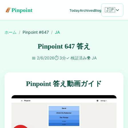
Pinpoint
🇯🇵
Today
Archives
Blog
ホーム
/
Pinpoint #
647
/
JA
Pinpoint 647 答え
📅
2/6/2026
⏱️
3分
✓
検証済み
🌍
JA
Pinpoint 答え動画ガイド