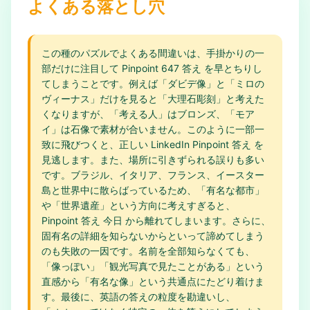
よくある落とし穴
この種のパズルでよくある間違いは、手掛かりの一
部だけに注目して Pinpoint 647 答え を早とちりし
てしまうことです。例えば「ダビデ像」と「ミロの
ヴィーナス」だけを見ると「大理石彫刻」と考えた
くなりますが、「考える人」はブロンズ、「モア
イ」は石像で素材が合いません。このように一部一
致に飛びつくと、正しい LinkedIn Pinpoint 答え を
見逃します。また、場所に引きずられる誤りも多い
です。ブラジル、イタリア、フランス、イースター
島と世界中に散らばっているため、「有名な都市」
や「世界遺産」という方向に考えすぎると、
Pinpoint 答え 今日 から離れてしまいます。さらに、
固有名の詳細を知らないからといって諦めてしまう
のも失敗の一因です。名前を全部知らなくても、
「像っぽい」「観光写真で見たことがある」という
直感から「有名な像」という共通点にたどり着けま
す。最後に、英語の答えの粒度を勘違いし、